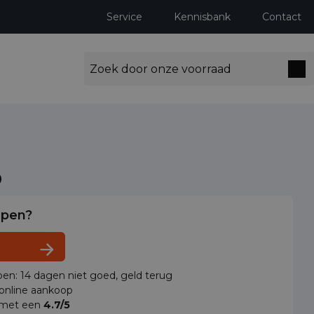
Service
Kennisbank
Contact
o
lpen?
en: 14 dagen niet goed, geld terug
 online aankoop
 met een
4.7/5