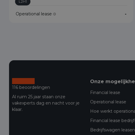
L2H1
Operational lease
-
Onze mogelijkh
116 beoordelingen
Financial lease
Al ruim 25 jaar staan onze
Operational lease
vakexperts dag en nacht voor je
klaar.
Hoe werkt operationa
Financial lease bedri
Bedrijfswagen leasen 