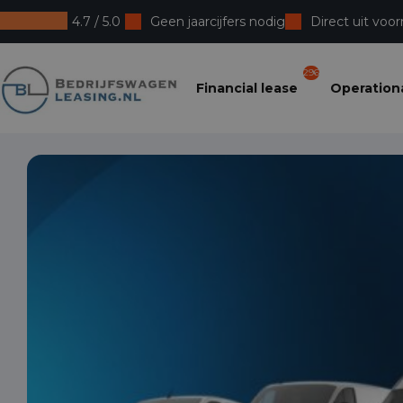
4.7 / 5.0
Geen jaarcijfers nodig
Direct uit voor
Bedrijfswagenleasing
296
Financial lease
Operationa