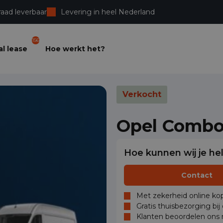
raad leverbaar
Levering in heel Nederland
156
l lease
Hoe werkt het?
Verkocht
Opel Comb
Hoe kunnen wij je he
Contact
Met zekerheid online kop
Gratis thuisbezorging bij
Klanten beoordelen ons