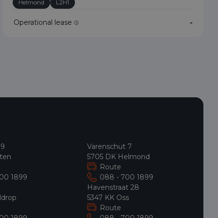
Helmond
L2H1
Operational lease
-
 9
Varenschut 7
ten
5705 DK Helmond
Route
700 1899
088 - 700 1899
9
Havenstraat 28
ldrop
5347 KK Oss
Route
700 1899
088 - 700 1899