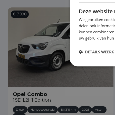
Deze website 
€ 7.990
We gebruiken cookie
delen ook informatie
kunnen combineren m
uw gebruik van hun
DETAILS WEERG
Opel Combo
1.5D L2H1 Edition
Diesel
Handgeschakeld
161.315 km
2021
Asten