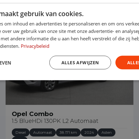
maakt gebruik van cookies.
€ 24.490
s om inhoud en advertenties te personaliseren en om ons verkee
 over uw gebruik van onze site met onze advertentie- en analyse
et andere informatie die u aan hen heeft verstrekt of die zij h
 diensten.
Privacybeleid
EVEN
ALLES AFWIJZEN
ALLE
Opel Combo
1.5 BlueHDi 130PK L2 Automaat
Diesel
Automaat
38.171 km
2024
Asten