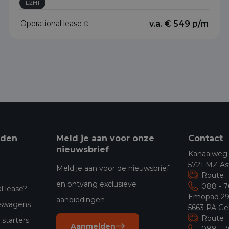
L2H1
Operational lease
v.a. € 549 p/m
eden
Meld je aan voor onze
Contact
nieuwsbrief
Kanaalweg
5721 MZ As
Meld je aan voor de nieuwsbrief
Route
en ontvang exclusieve
088 - 
l lease?
Emopad 2
aanbiedingen
jfswagens
5663 PA Ge
Route
starters
Aanmelden
088 - 