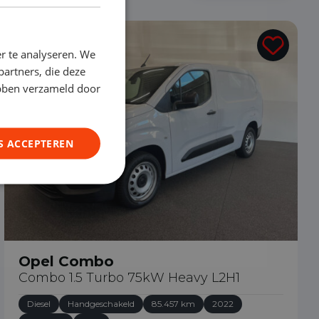
€ 11.890
r te analyseren. We
partners, die deze
ebben verzameld door
S ACCEPTEREN
Opel Combo
Combo 1.5 Turbo 75kW Heavy L2H1
Diesel
Handgeschakeld
85.457 km
2022