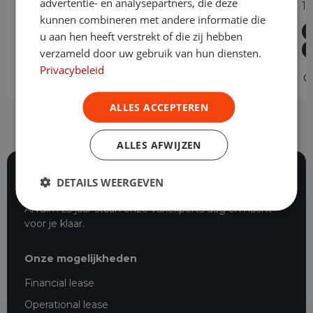
advertentie- en analysepartners, die deze
1.5 CDTI L3H1 Edition Dubbele Cabine
1
kunnen combineren met andere informatie die
Diesel
Handgeschakeld
24.274 km
2022
u aan hen heeft verstrekt of die zij hebben
Asten
L3H1
verzameld door uw gebruik van hun diensten.
Privacybeleid
Operational lease
v.a. € 639 p/m
O
ALLES ACCEPTEREN
ALLES AFWIJZEN
DETAILS WEERGEVEN
116 beoordelingen
Al ruim 25 jaar staan onze vakexperts dag en nacht
voor je klaar.
Onze mogelijkheden
Financial lease
Operational lease