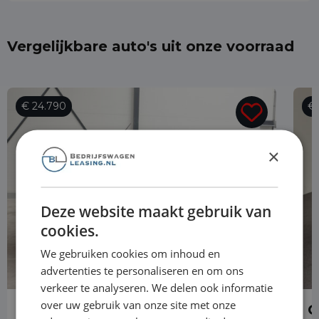
Vergelijkbare auto's uit onze voorraad
€ 24.790
€ 
×
Deze website maakt gebruik van
cookies.
We gebruiken cookies om inhoud en
advertenties te personaliseren en om ons
verkeer te analyseren. We delen ook informatie
over uw gebruik van onze site met onze
Opel Vivaro
O