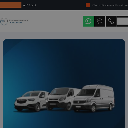
4.7 / 5.0
Direct uit voorraad leverbaar
Levering in heel Nederland
Bedrijfswagenleasing