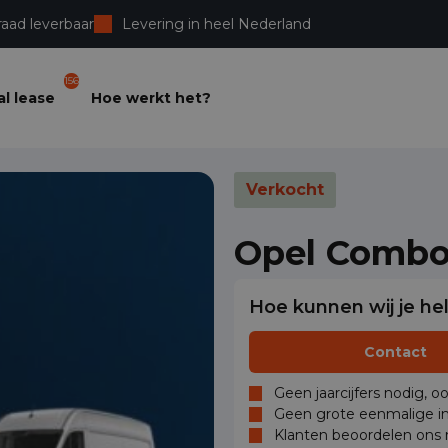
raad leverbaar
Levering in heel Nederland
156
l lease
Hoe werkt het?
Verkocht
Opel Comb
Hoe kunnen wij je he
Contact
Geen jaarcijfers nodig, o
Geen grote eenmalige in
Klanten beoordelen ons