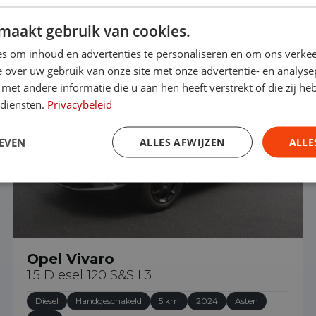
maakt gebruik van cookies.
€ 32.490
s om inhoud en advertenties te personaliseren en om ons verkee
 over uw gebruik van onze site met onze advertentie- en analyse
et andere informatie die u aan hen heeft verstrekt of die zij h
 diensten.
Privacybeleid
EVEN
ALLES AFWIJZEN
ALLE
Opel Vivaro
1.5 Diesel 120 S&S L3
Diesel
Handgeschakeld
5 km
2024
Asten