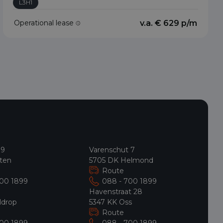
L3H1
Operational lease
v.a. € 629 p/m
 9
Varenschut 7
ten
5705 DK Helmond
Route
700 1899
088 - 700 1899
9
Havenstraat 28
ldrop
5347 KK Oss
Route
700 1899
088 - 700 1899