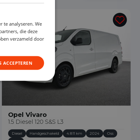
€ 29.490
r te analyseren. We
partners, die deze
ebben verzameld door
S ACCEPTEREN
Opel Vivaro
1.5 Diesel 120 S&S L3
Diesel
Handgeschakeld
4.811 km
2024
Oss