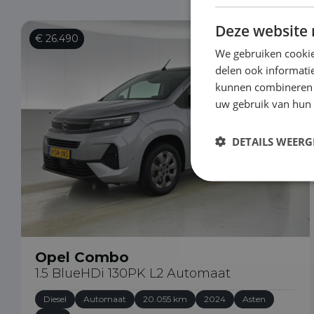
Deze website 
€ 26.490
We gebruiken cookie
delen ook informatie
kunnen combineren m
uw gebruik van hun
DETAILS WEERG
Opel Combo
1.5 BlueHDi 130PK L2 Automaat
Diesel
Automaat
20.055 km
2024
Asten