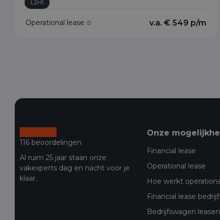
L2H1
Operational lease
v.a. € 549 p/m
Onze mogelijkh
116 beoordelingen
Financial lease
Al ruim 25 jaar staan onze
Operational lease
vakexperts dag en nacht voor je
klaar.
Hoe werkt operationa
Financial lease bedri
Bedrijfswagen leasen 