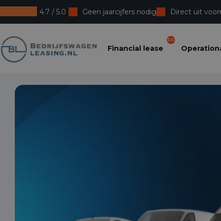
4.7 / 5.0
Geen jaarcijfers nodig
Direct uit voor
Bedrijfswagenleasing
300
Financial lease
Operationa