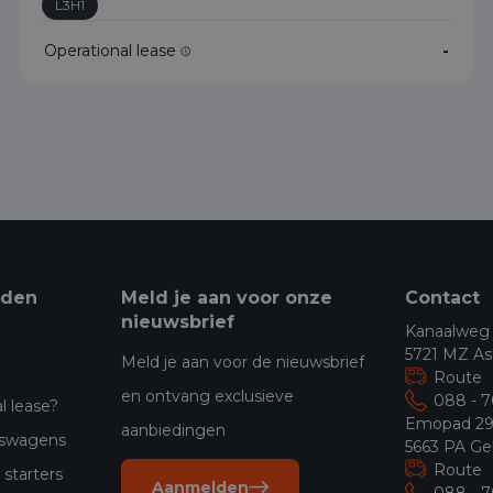
L3H1
Operational lease
-
eden
Meld je aan voor onze
Contact
nieuwsbrief
Kanaalweg
5721 MZ As
Meld je aan voor de nieuwsbrief
Route
en ontvang exclusieve
088 - 
l lease?
Emopad 2
aanbiedingen
jfswagens
5663 PA Ge
Route
starters
Aanmelden
088 - 