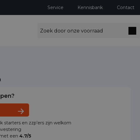
Service
Kennisbank
Contact
o
lpen?
ok starters en zzp'ers zijn welkom
vestering
 met een
4.7/5