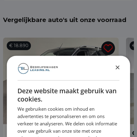
Vergelijkbare auto's uit onze voorraad
€ 18.890
€ 
×
Deze website maakt gebruik van
cookies.
We gebruiken cookies om inhoud en
advertenties te personaliseren en om ons
verkeer te analyseren. We delen ook informatie
over uw gebruik van onze site met onze
Opel Combo
O