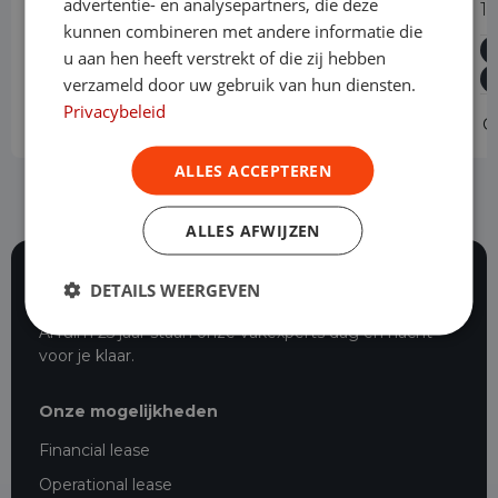
advertentie- en analysepartners, die deze
1.5D L2H1 Edition Automaat
1
kunnen combineren met andere informatie die
Diesel
Automaat
70.993 km
2022
u aan hen heeft verstrekt of die zij hebben
Asten
L2H1
verzameld door uw gebruik van hun diensten.
Privacybeleid
Operational lease
-
O
ALLES ACCEPTEREN
ALLES AFWIJZEN
DETAILS WEERGEVEN
116 beoordelingen
Al ruim 25 jaar staan onze vakexperts dag en nacht
voor je klaar.
Onze mogelijkheden
Financial lease
Operational lease