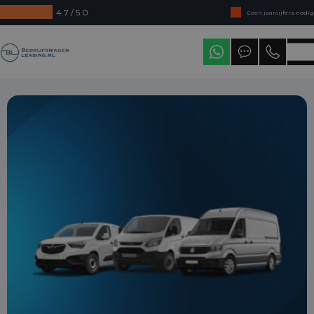
4.7 / 5.0
Geen jaarcijfers nodig
Direct uit voorraad leverbaar
Bedrijfswagenleasing
Levering in heel Nederland