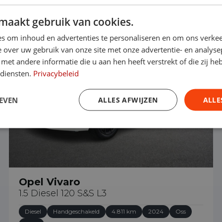
maakt gebruik van cookies.
€ 29.490
s om inhoud en advertenties te personaliseren en om ons verkee
 over uw gebruik van onze site met onze advertentie- en analyse
et andere informatie die u aan hen heeft verstrekt of die zij h
 diensten.
Privacybeleid
EVEN
ALLES AFWIJZEN
ALLE
Opel Vivaro
1.5 Diesel 120 S&S L3
Diesel
Handgeschakeld
4.811 km
2024
Oss