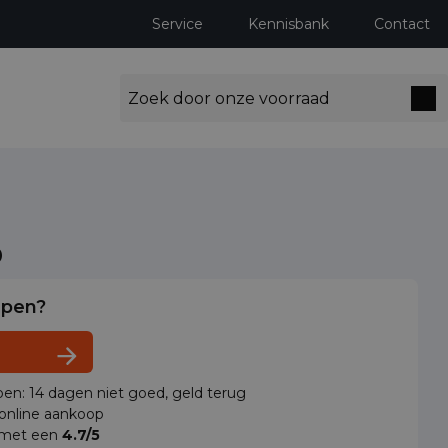
Service
Kennisbank
Contact
o
lpen?
en: 14 dagen niet goed, geld terug
 online aankoop
 met een
4.7/5