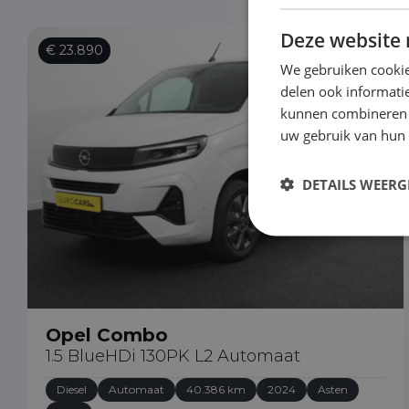
Deze website 
€ 23.890
We gebruiken cookie
delen ook informatie
kunnen combineren m
uw gebruik van hun
DETAILS WEERG
Opel Combo
1.5 BlueHDi 130PK L2 Automaat
Diesel
Automaat
40.386 km
2024
Asten