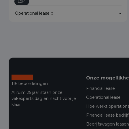
L2H1
Operational lease
-
Onze mogelijkh
116 beoordelingen
Financial lease
Al ruim 25 jaar staan onze
Operational lease
vakexperts dag en nacht voor je
klaar.
Hoe werkt operationa
Financial lease bedri
Bedrijfswagen leasen 