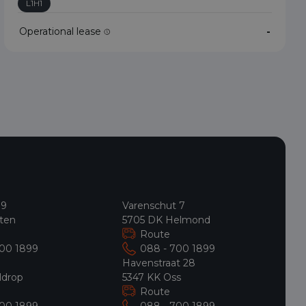
L1H1
Operational lease
-
 9
Varenschut 7
ten
5705 DK Helmond
Route
700 1899
088 - 700 1899
9
Havenstraat 28
ldrop
5347 KK Oss
Route
700 1899
088 - 700 1899