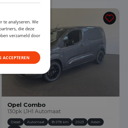
€ 20.990
r te analyseren. We
partners, die deze
ebben verzameld door
S ACCEPTEREN
Opel Combo
130pk L1H1 Automaat
Diesel
Automaat
18.978 km
2023
Asten