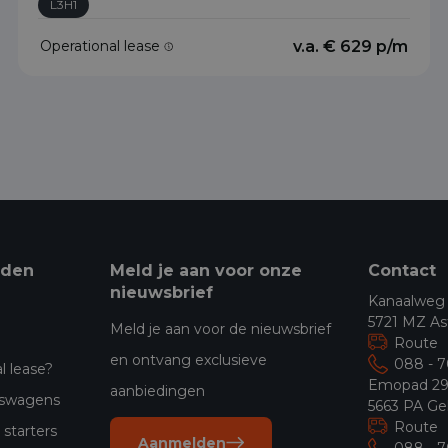
L3H1
Operational lease
v.a. € 629 p/m
eden
Meld je aan voor onze
Contact
nieuwsbrief
Kanaalweg
5721 MZ As
Meld je aan voor de nieuwsbrief
Route
en ontvang exclusieve
088 - 
l lease?
Emopad 2
aanbiedingen
jfswagens
5663 PA Ge
Route
starters
Aanmelden
088 - 