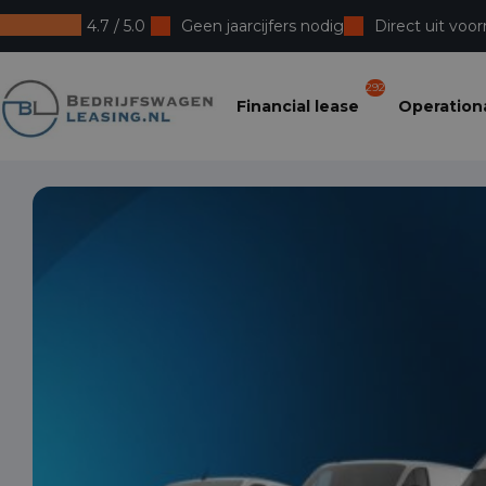
4.7 / 5.0
Geen jaarcijfers nodig
Direct uit voor
Bedrijfswagenleasing
292
Financial lease
Operationa