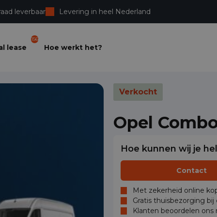
raad leverbaar
Levering in heel Nederland
156
l lease
Hoe werkt het?
Verkocht
Opel Comb
Hoe kunnen wij je he
Contact
Met zekerheid online kop
Gratis thuisbezorging bij
Klanten beoordelen ons