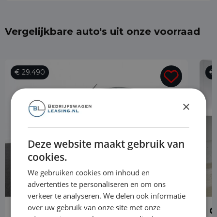
Vergelijkbare auto's uit onze voorraad
€ 29.490
€ 
×
Deze website maakt gebruik van
cookies.
We gebruiken cookies om inhoud en
advertenties te personaliseren en om ons
verkeer te analyseren. We delen ook informatie
over uw gebruik van onze site met onze
Opel Vivaro
O