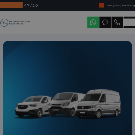
4.7 / 5.0
Geen jaarcijfers nodig
Direct uit voorraad leverbaar
Bedrijfswagenleasing
Levering in heel Nederland