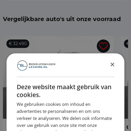
Vergelijkbare auto's uit onze voorraad
€ 32.490
€ 
×
Deze website maakt gebruik van
cookies.
We gebruiken cookies om inhoud en
advertenties te personaliseren en om ons
verkeer te analyseren. We delen ook informatie
over uw gebruik van onze site met onze
Opel Vivaro
O