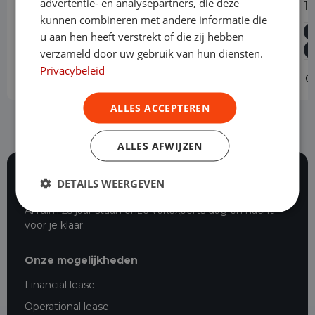
advertentie- en analysepartners, die deze
1.5 Diesel 120 S&S L3
1
kunnen combineren met andere informatie die
Diesel
Handgeschakeld
5 km
2024
u aan hen heeft verstrekt of die zij hebben
Asten
L3H1
verzameld door uw gebruik van hun diensten.
Privacybeleid
Operational lease
-
O
ALLES ACCEPTEREN
ALLES AFWIJZEN
DETAILS WEERGEVEN
116 beoordelingen
Al ruim 25 jaar staan onze vakexperts dag en nacht
voor je klaar.
Onze mogelijkheden
Financial lease
Operational lease