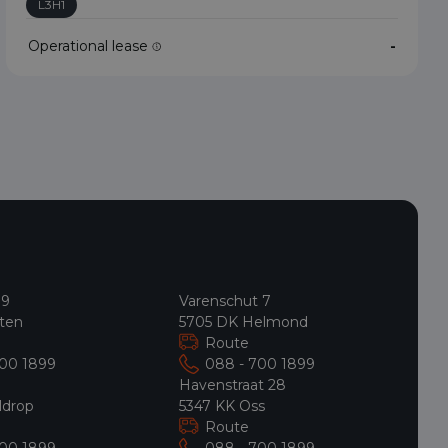
L3H1
Operational lease
-
 9
Varenschut 7
ten
5705 DK Helmond
Route
700 1899
088 - 700 1899
9
Havenstraat 28
ldrop
5347 KK Oss
Route
700 1899
088 - 700 1899