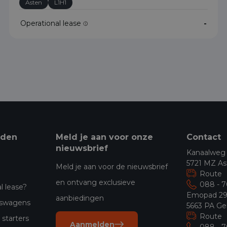
Asten
L1H1
Operational lease
-
eden
Meld je aan voor onze
Contact
nieuwsbrief
Kanaalweg
5721 MZ As
Meld je aan voor de nieuwsbrief
Route
en ontvang exclusieve
088 - 
l lease?
Emopad 2
aanbiedingen
jfswagens
5663 PA Ge
Route
starters
Aanmelden
088 - 