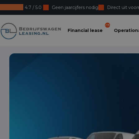
4.7 / 5.0
Geen jaarcijfers nodig
Direct uit voor
Bedrijfswagenleasing
295
Financial lease
Operationa