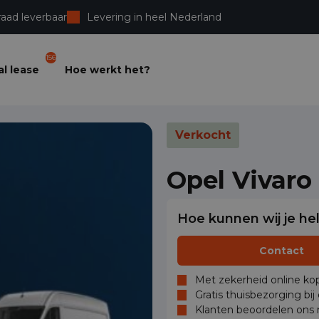
raad leverbaar
Levering in heel Nederland
156
l lease
Hoe werkt het?
Verkocht
Opel Vivaro
Hoe kunnen wij je he
Contact
Met zekerheid online kop
Gratis thuisbezorging bij
Klanten beoordelen ons