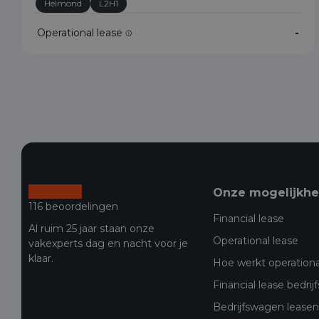
Helmond
L2H1
Operational lease
-
Onze mogelijkh
116 beoordelingen
Financial lease
Al ruim 25 jaar staan onze
Operational lease
vakexperts dag en nacht voor je
klaar.
Hoe werkt operationa
Financial lease bedri
Bedrijfswagen leasen 