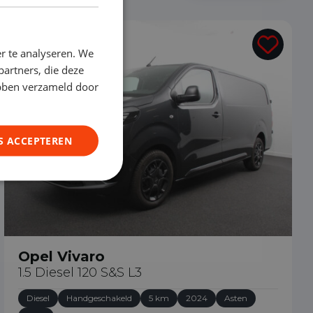
€ 32.490
r te analyseren. We
partners, die deze
ebben verzameld door
S ACCEPTEREN
Opel Vivaro
1.5 Diesel 120 S&S L3
Diesel
Handgeschakeld
5 km
2024
Asten