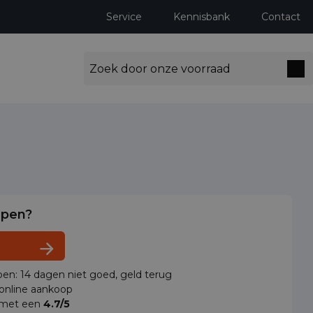
Service
Kennisbank
Contact
lpen?
en: 14 dagen niet goed, geld terug
 online aankoop
 met een
4.7/5