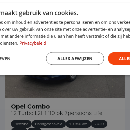
maakt gebruik van cookies.
€ 17.490
s om inhoud en advertenties te personaliseren en om ons verkee
 over uw gebruik van onze site met onze advertentie- en analyse
et andere informatie die u aan hen heeft verstrekt of die zij h
 diensten.
Privacybeleid
EVEN
ALLES AFWIJZEN
ALLE
Opel Combo
1.2 Turbo L2H1 110 pk 7persoons Life
Benzine
Handgeschakeld
70.856 km
2020