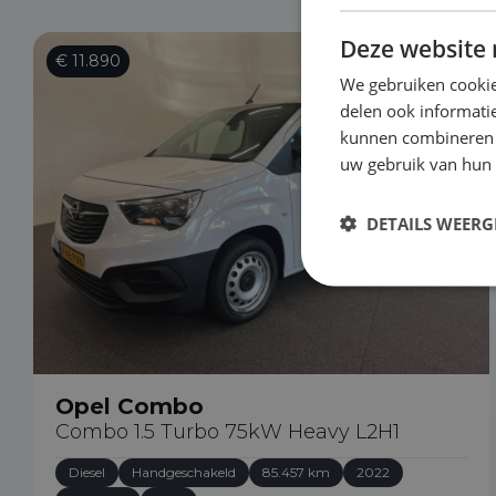
Deze website 
€ 11.890
We gebruiken cookie
delen ook informatie
kunnen combineren m
uw gebruik van hun
DETAILS WEERG
Opel Combo
Combo 1.5 Turbo 75kW Heavy L2H1
Diesel
Handgeschakeld
85.457 km
2022