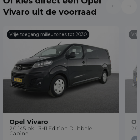
Of kies direct een Opel
Vivaro uit de voorraad
Vrije toegang milieuzones tot 2030
Vri
Opel Vivaro
Op
2.0 145 pk L3H1 Edition Dubbele
2.0
Cabine
Di