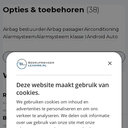
Opties & toebehoren
(38)
Airbag bestuurder
Airbag passagier
Airconditioning
Alarmsysteem
Alarmsysteem klasse I
Android Auto
Alles bekijken
×
Wat is er inbegrepen?
Deze website maakt gebruik van
cookies.
Reparatie & onderhoud
We gebruiken cookies om inhoud en
Is de auto toe aan onderhoud? Dan kun je een afspraak inplannen bij de
advertenties te personaliseren en om ons
dichtstbijzijnde aangesloten garage via de website.
verkeer te analyseren. We delen ook informatie
Banden
over uw gebruik van onze site met onze
Standaard wordt de auto op premium zomerbanden geleverd. Banden