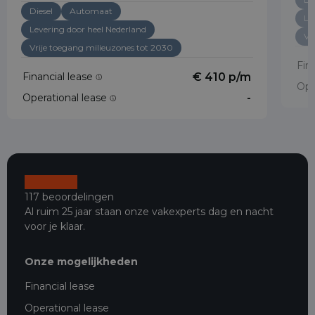
Diesel
Automaat
Le
Levering door heel Nederland
Vr
Vrije toegang milieuzones tot 2030
Fin
Financial lease
€ 410 p/m
Ope
Operational lease
-
117 beoordelingen
Al ruim 25 jaar staan onze vakexperts dag en nacht
voor je klaar.
Onze mogelijkheden
Financial lease
Operational lease