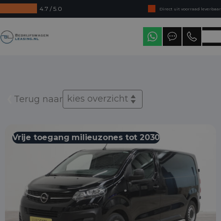
4.7 / 5.0
Direct uit voorraad leverbaar
Levering in heel Nederland
Bedrijfswagenleasing
kies overzicht
Terug naar
Vrije toegang milieuzones tot 2030