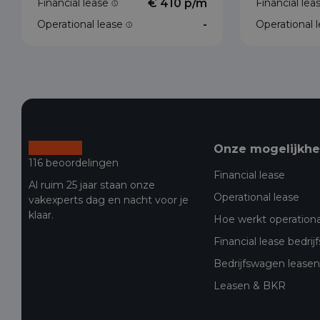
Financial lease
€ 410 p/m
Financial le
Operational lease
-
Operational 
Onze mogelijkh
116 beoordelingen
Financial lease
Al ruim 25 jaar staan onze
Operational lease
vakexperts dag en nacht voor je
klaar.
Hoe werkt operationa
Financial lease bedri
Bedrijfswagen leasen 
Leasen & BKR