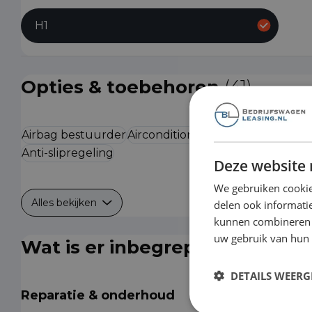
H1
Opties & toebehoren
(41)
Airbag bestuurder
Airconditioning
Alarmsysteem
Ala
Anti-slipregeling
Deze website 
We gebruiken cookie
Alles bekijken
delen ook informatie
kunnen combineren m
uw gebruik van hun
Wat is er inbegrepen?
DETAILS WEERG
Reparatie & onderhoud
Is de auto toe aan