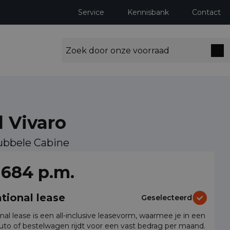
Service
Kennisbank
Contact
 Vivaro
ubbele Cabine
ng milieuzones tot 2030
 684 p.m.
tional lease
Geselecteerd
nal lease is een all-inclusive leasevorm, waarmee je in een
auto of bestelwagen rijdt voor een vast bedrag per maand.