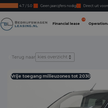
4.7 / 5.0
Geen jaarcijfers nodig
Direct uit voor
Bedrijfswagenleasing
295
Financial lease
Operationa
kies overzicht
Terug naar
Vrije toegang milieuzones tot 2030