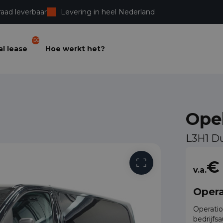
raad leverbaar
Levering in heel Nederland
156
l lease
Hoe werkt het?
Opel
L3H1 D
Vrije toega
€
v.a.
Opera
Operatio
bedrijfs