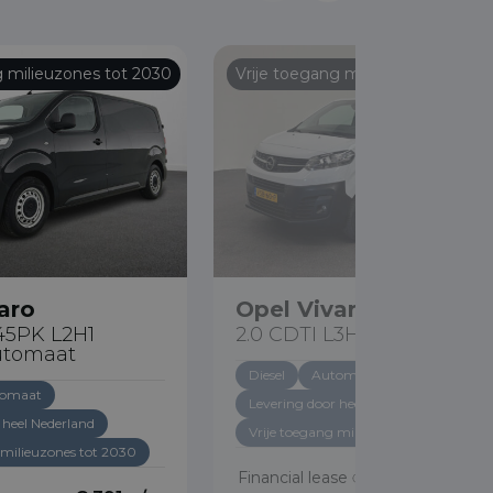
g milieuzones tot 2030
Vrije toegang milieuzones tot 20
aro
Opel Vivaro
145PK L2H1
2.0 CDTI L3H1 Edition
utomaat
Diesel
Automaat
omaat
Levering door heel Nederland
 heel Nederland
Vrije toegang milieuzones tot 2030
 milieuzones tot 2030
Financial lease
€ 336 p/