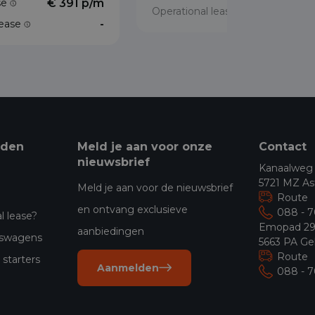
ase
€ 391 p/m
Operational lease
lease
-
eden
Meld je aan voor onze
Contact
nieuwsbrief
Kanaalweg
5721 MZ As
Meld je aan voor de nieuwsbrief
Route
en ontvang exclusieve
088 - 
l lease?
Emopad 2
aanbiedingen
jfswagens
5663 PA Ge
Route
starters
Aanmelden
088 - 