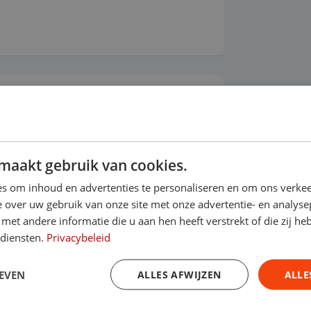
rmsysteem klasse I
Android Auto
maakt gebruik van cookies.
s om inhoud en advertenties te personaliseren en om ons verkee
 over uw gebruik van onze site met onze advertentie- en analyse
et andere informatie die u aan hen heeft verstrekt of die zij h
 diensten.
Privacybeleid
EVEN
ALLES AFWIJZEN
ALLE
 onderhoud? Dan kun je een afspraak inplannen bij de