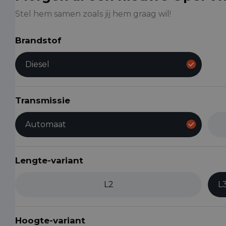
Stel hem samen zoals jij hem graag wil!
Brandstof
Diesel
Transmissie
Automaat
Lengte-variant
L2
L
Hoogte-variant