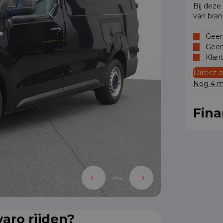
Bij deze
van bran
Geen 
Geen
Klan
Direct 
Nog 4 mo
Fina
1
/
42
aro rijden?