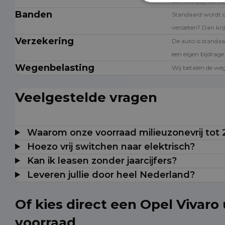
dichtstbijzijnde a
Banden
Standaard wordt 
versleten? Dan krij
Verzekering
De auto is standaa
een eigen bijdrage
Wegenbelasting
Wij betalen de weg
Veelgestelde vragen
Waarom onze voorraad milieuzonevrij tot
Hoezo vrij switchen naar elektrisch?
Kan ik leasen zonder jaarcijfers?
Leveren jullie door heel Nederland?
Of kies direct een Opel Vivaro 
voorraad