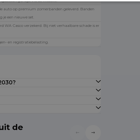
angesloten garage via de website.
de auto op premium zomerbanden geleverd. Banden
g je een nieuwe set.
rd WA Casco verzekerd. Bij niet verhaalbare schade is er
.
en- en registratiebelasting.
 2030?
uit de