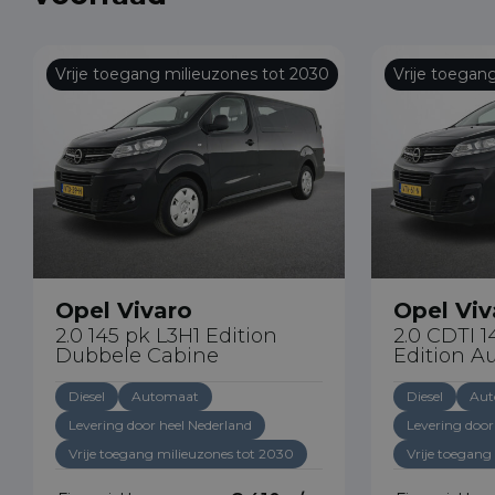
Vrije toegang milieuzones tot 2030
Vrije toegan
Opel Vivaro
Opel Viv
2.0 145 pk L3H1 Edition
2.0 CDTI 
Dubbele Cabine
Edition A
Diesel
Automaat
Diesel
Aut
Levering door heel Nederland
Levering door
Vrije toegang milieuzones tot 2030
Vrije toegang