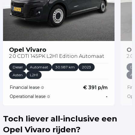
Opel Vivaro
Op
2.0 CDTI 145PK L2H1 Edition Automaat
2.0
Diesel
Automaat
30.987 km
2023
Di
Asten
L2H1
As
Financial lease
€ 391 p/m
Fin
Operational lease
-
Ope
Toch liever all-inclusive een
Opel Vivaro rijden?