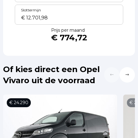
Slottermijn
Prijs per maand
€ 774,72
Of kies direct een Opel
Vivaro uit de voorraad
€ 24.290
€ 2