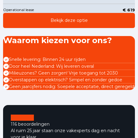
Operational lease
€ 619
Bekijk deze optie
Waarom kiezen voor ons?
Snelle levering: Binnen 24 uur rijden
Door heel Nederland: Wij leveren overal
Milieuzones? Geen zorgen! Vrije toegang tot 2030
Overstappen op elektrisch? Simpel en zonder gedoe
Geen jaarcijfers nodig: Soepele acceptatie, direct geregeld
116 beoordelingen
Al ruim 25 jaar staan onze vakexperts dag en nacht
voor je klaar.