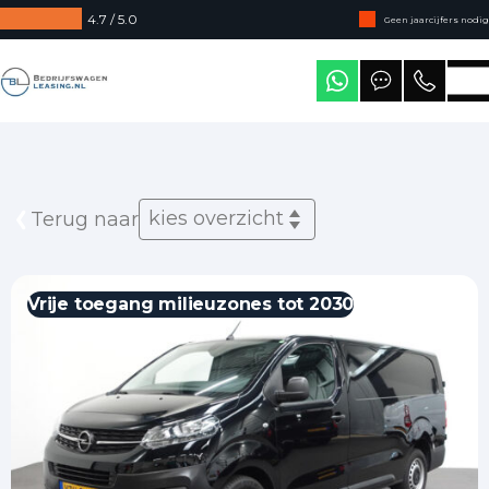
4.7 / 5.0
Geen jaarcijfers nodig
Direct uit voorraad leverbaar
Bedrijfswagenleasing
Levering in heel Nederland
kies overzicht
Terug naar
Vrije toegang milieuzones tot 2030