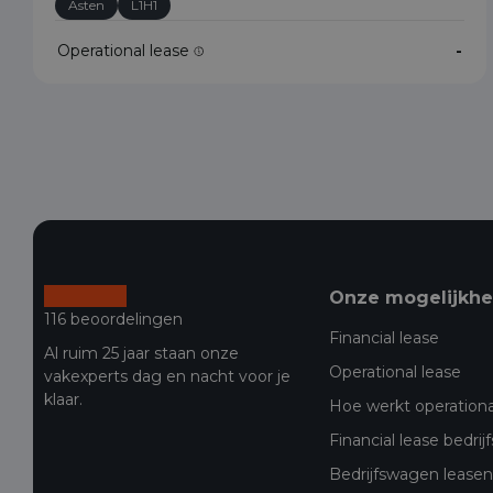
Asten
L1H1
Operational lease
-
Onze mogelijkh
116 beoordelingen
Financial lease
Al ruim 25 jaar staan onze
Operational lease
vakexperts dag en nacht voor je
klaar.
Hoe werkt operationa
Financial lease bedri
Bedrijfswagen leasen 