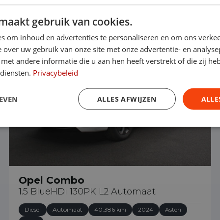
maakt gebruik van cookies.
€ 23.890
s om inhoud en advertenties te personaliseren en om ons verkee
 over uw gebruik van onze site met onze advertentie- en analyse
et andere informatie die u aan hen heeft verstrekt of die zij h
 diensten.
Privacybeleid
EVEN
ALLES AFWIJZEN
ALLE
Opel Combo
1.5 BlueHDi 130PK L2 Automaat
Diesel
Automaat
40.386 km
2024
Asten