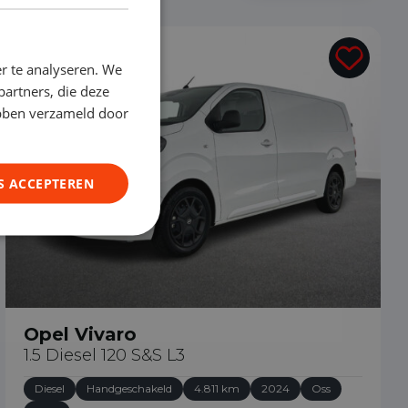
€ 29.490
r te analyseren. We
partners, die deze
ebben verzameld door
S ACCEPTEREN
Opel Vivaro
1.5 Diesel 120 S&S L3
Diesel
Handgeschakeld
4.811 km
2024
Oss