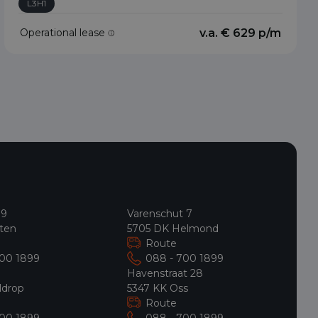
L3H1
Operational lease
v.a. € 629 p/m
 9
Varenschut 7
ten
5705 DK Helmond
Route
700 1899
088 - 700 1899
9
Havenstraat 28
ldrop
5347 KK Oss
Route
700 1899
088 - 700 1899