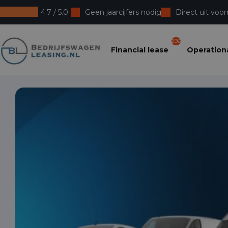
4.7 / 5.0
Geen jaarcijfers nodig
Direct uit voor
Bedrijfswagenleasing
296
Financial lease
Operationa