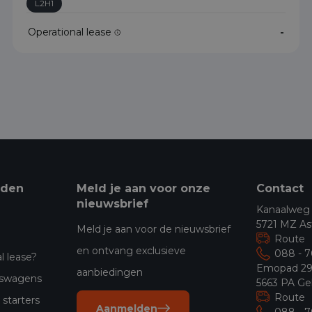
L2H1
Operational lease
-
eden
Meld je aan voor onze
Contact
nieuwsbrief
Kanaalweg
5721 MZ As
Meld je aan voor de nieuwsbrief
Route
en ontvang exclusieve
088 - 
l lease?
Emopad 2
aanbiedingen
jfswagens
5663 PA Ge
Route
starters
Aanmelden
088 - 