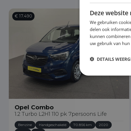
Deze website 
€ 17.490
We gebruiken cookie
delen ook informatie
kunnen combineren m
uw gebruik van hun
DETAILS WEERG
Opel Combo
1.2 Turbo L2H1 110 pk 7persoons Life
Benzine
Handgeschakeld
70.856 km
2020