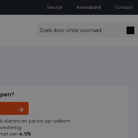
Service
Kennisbank
Contact
lpen?
ok starters en zzp'ers zijn welkom
vestering
 met een
4.7/5