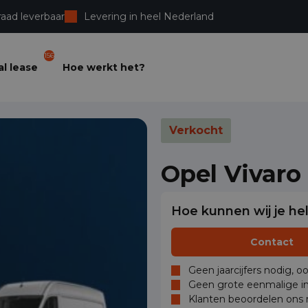
raad leverbaar
Levering in heel Nederland
156
l lease
Hoe werkt het?
Verkocht
Opel Vivaro
Hoe kunnen wij je he
Contact
Geen jaarcijfers nodig, o
Geen grote eenmalige in
Klanten beoordelen ons