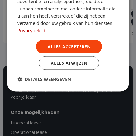
advertentie- en analysepartners, die deze
1.5 BlueHDi 130PK L2 Automaat
1
kunnen combineren met andere informatie die
Diesel
Automaat
40.386 km
2024
u aan hen heeft verstrekt of die zij hebben
Asten
L2H1
verzameld door uw gebruik van hun diensten.
Privacybeleid
Operational lease
-
O
ALLES ACCEPTEREN
ALLES AFWIJZEN
DETAILS WEERGEVEN
116 beoordelingen
Al ruim 25 jaar staan onze vakexperts dag en nacht
voor je klaar.
Onze mogelijkheden
Financial lease
Operational lease