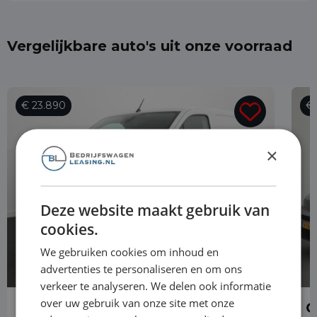
Vergelijkbare auto's uit onze voorraad
€ 23.890
€ 
×
Deze website maakt gebruik van
cookies.
We gebruiken cookies om inhoud en
advertenties te personaliseren en om ons
verkeer te analyseren. We delen ook informatie
over uw gebruik van onze site met onze
Opel Combo
O