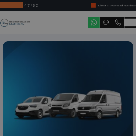
4.7 / 5.0
Direct uit voorraad leverbaar
Levering in heel Nederland
Bedrijfswagenleasing