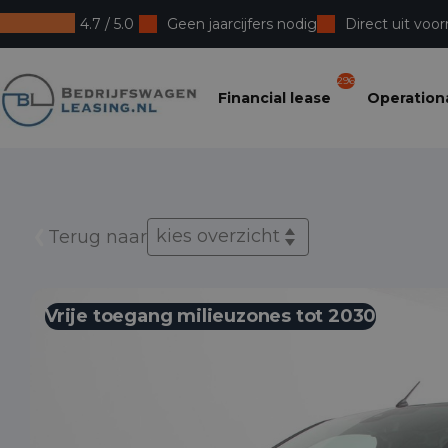
4.7 / 5.0
Geen jaarcijfers nodig
Direct uit voor
Bedrijfswagenleasing
296
Financial lease
Operationa
kies overzicht
Terug naar
Vrije toegang milieuzones tot 2030