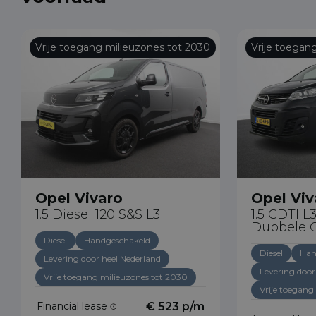
Vrije toegang milieuzones tot 2030
Vrije toegan
Opel Vivaro
Opel Viv
1.5 Diesel 120 S&S L3
1.5 CDTI L
Dubbele 
Diesel
Handgeschakeld
Diesel
Han
Levering door heel Nederland
Levering door
Vrije toegang milieuzones tot 2030
Vrije toegang
Financial lease
€ 523 p/m