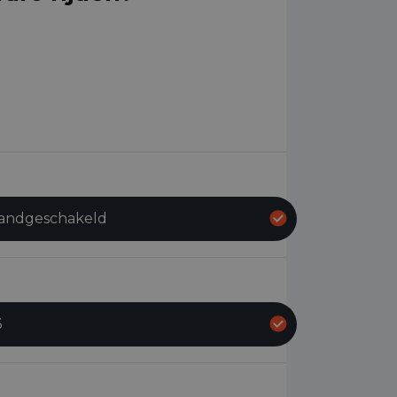
andgeschakeld
3