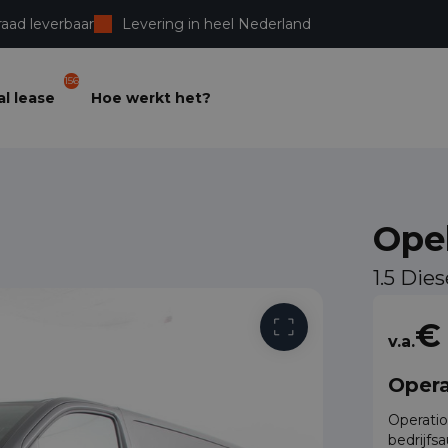
raad leverbaar
Levering in heel Nederland
156
l lease
Hoe werkt het?
Opel
1.5 Die
Vrije toega
€
v.a.
Opera
Operatio
bedrijfs