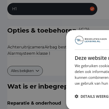
H1
Opties & toebehoren
(62)
Achteruitrijcamera
Airbag bestuurder
Airbag passag
Alarmsysteem klasse I
Deze website 
We gebruiken cookie
Alles bekijken
delen ook informatie
kunnen combineren m
uw gebruik van hun
Wat is er inbegrepen?
DETAILS WEERG
Reparatie & onderhoud
Is de auto toe aan