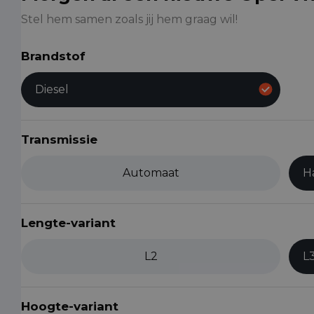
Stel hem samen zoals jij hem graag wil!
Brandstof
Diesel
Transmissie
Automaat
H
Lengte-variant
L2
L
Hoogte-variant