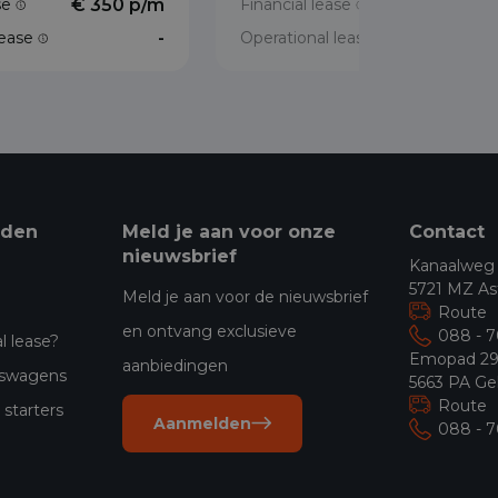
ase
€ 350 p/m
Financial lease
€ 386 p/
lease
-
Operational lease
eden
Meld je aan voor onze
Contact
nieuwsbrief
Kanaalweg
5721 MZ As
Meld je aan voor de nieuwsbrief
Route
en ontvang exclusieve
088 - 
l lease?
Emopad 2
aanbiedingen
jfswagens
5663 PA Ge
Route
starters
Aanmelden
088 - 