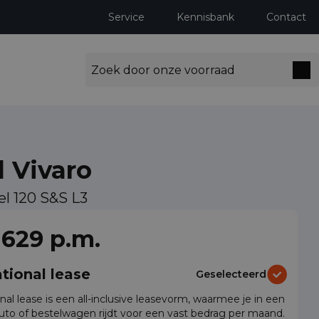
Service
Kennisbank
Contact
 Vivaro
sel 120 S&S L3
ng milieuzones tot 2030
 629 p.m.
tional lease
Geselecteerd
nal lease is een all-inclusive leasevorm, waarmee je in een
auto of bestelwagen rijdt voor een vast bedrag per maand.