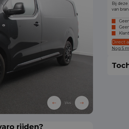
Bij deze
van bran
Geen 
Geen
Klan
Direct 
Nog 5 mo
Toch
1
/
44
aro rijden?