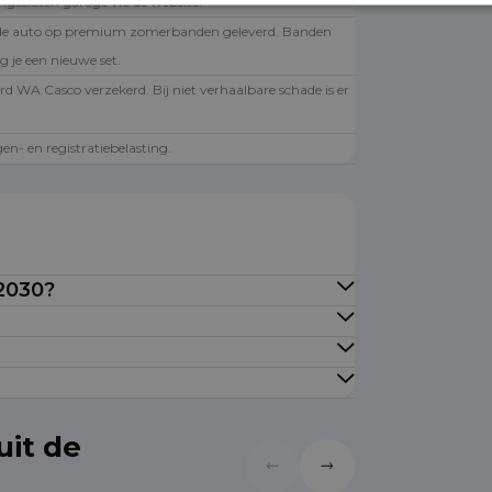
angesloten garage via de website.
de auto op premium zomerbanden geleverd. Banden
g je een nieuwe set.
rd WA Casco verzekerd. Bij niet verhaalbare schade is er
.
en- en registratiebelasting.
 2030?
uit de