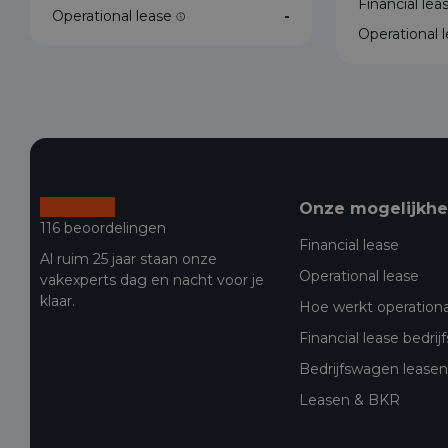
Financial le
Operational lease
-
Operational 
Onze mogelijkh
116 beoordelingen
Financial lease
Al ruim 25 jaar staan onze
Operational lease
vakexperts dag en nacht voor je
klaar.
Hoe werkt operationa
Financial lease bedri
Bedrijfswagen leasen 
Leasen & BKR