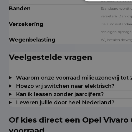
dichtstbijzijnde a
Banden
Standaard wordt 
versleten? Dan krij
Verzekering
De auto is standaa
een eigen bijdrage
Wegenbelasting
Wij betalen de weg
Veelgestelde vragen
Waarom onze voorraad milieuzonevrij tot
Hoezo vrij switchen naar elektrisch?
Kan ik leasen zonder jaarcijfers?
Leveren jullie door heel Nederland?
Of kies direct een Opel Vivaro 
voorraad