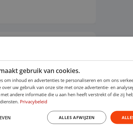
ier
Airconditioning
Alarmsysteem
maakt gebruik van cookies.
s om inhoud en advertenties te personaliseren en om ons verkee
 over uw gebruik van onze site met onze advertentie- en analyse
et andere informatie die u aan hen heeft verstrekt of die zij h
 diensten.
Privacybeleid
EVEN
ALLES AFWIJZEN
ALLE
 onderhoud? Dan kun je een afspraak inplannen bij de