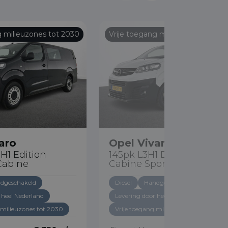
g milieuzones tot 2030
Vrije toegang milieuzones tot 20
aro
Opel Vivaro
3H1 Edition
145pk L3H1 Dubbele
Cabine
Cabine Sport Edition
dgeschakeld
Diesel
Handgeschakeld
 heel Nederland
Levering door heel Nederland
 milieuzones tot 2030
Vrije toegang milieuzones tot 2030