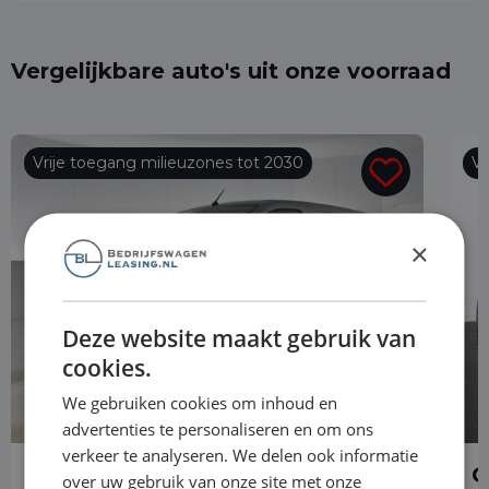
Vergelijkbare auto's uit onze voorraad
Vrije toegang milieuzones tot 2030
Vr
×
Deze website maakt gebruik van
cookies.
We gebruiken cookies om inhoud en
advertenties te personaliseren en om ons
verkeer te analyseren. We delen ook informatie
Opel Combo
O
over uw gebruik van onze site met onze