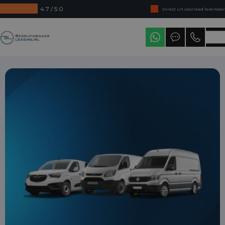
4.7 / 5.0
Direct uit voorraad leverbaar
Levering in heel Nederland
Bedrijfswagenleasing