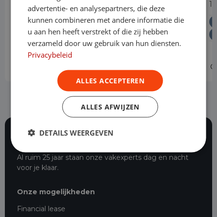
1.5 BlueHDi 130PK L2 Automaat
1
advertentie- en analysepartners, die deze
kunnen combineren met andere informatie die
Diesel
Automaat
Levering door heel Nederland
u aan hen heeft verstrekt of die zij hebben
Vrije toegang milieuzones tot 2030
verzameld door uw gebruik van hun diensten.
Privacybeleid
Operational lease
v.a. € 549 p/m
O
ALLES ACCEPTEREN
ALLES AFWIJZEN
DETAILS WEERGEVEN
116 beoordelingen
Al ruim 25 jaar staan onze vakexperts dag en nacht
voor je klaar.
Onze mogelijkheden
Financial lease