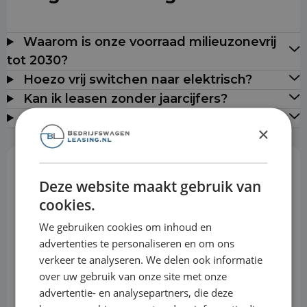
Waarom is onze voorraad milieuzonevrij
tot 2030?
Hoezo vrij switchen naar elektrisch?
Kan ik leasen zonder jaarcijfers?
Leveren jullie door heel Nederland?
×
Rekentool
Deze website maakt gebruik van
cookies.
We gebruiken cookies om inhoud en
Aanbetaling
advertenties te personaliseren en om ons
verkeer te analyseren. We delen ook informatie
over uw gebruik van onze site met onze
Looptijd
advertentie- en analysepartners, die deze