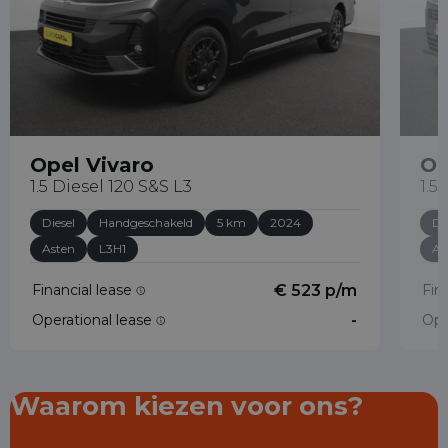
Opel Vivaro
Op
1.5 Diesel 120 S&S L3
1.5
Diesel
Handgeschakeld
5 km
2024
Di
Asten
L3H1
As
Financial lease
€ 523 p/m
Fin
Operational lease
-
Ope
Waarom kiezen voor ons?