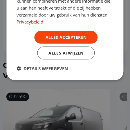
kunnen combineren met andere informatie die
u aan hen heeft verstrekt of die zij hebben
Slottermijn
verzameld door uw gebruik van hun diensten.
Privacybeleid
Prijs per maand
€ 808,42
ALLES ACCEPTEREN
ALLES AFWIJZEN
Of kies direct een Opel
DETAILS WEERGEVEN
Vivaro uit de voorraad
€ 32.490
€ 2