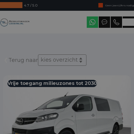
4.7 / 5.0
Geen jaarcijfers nodig
Direct uit voorraad leverbaar
Bedrijfswagenleasing
Levering in heel Nederland
kies overzicht
Terug naar
Vrije toegang milieuzones tot 2030