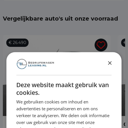
Vergelijkbare auto's uit onze voorraad
€ 26.490
€ 
×
Deze website maakt gebruik van
cookies.
We gebruiken cookies om inhoud en
advertenties te personaliseren en om ons
verkeer te analyseren. We delen ook informatie
over uw gebruik van onze site met onze
Opel Combo
O