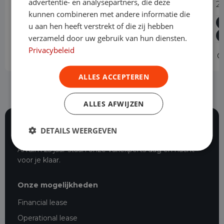
advertentie- en analysepartners, die deze
1.5 BlueHDi 130PK L2 Automaat
2
kunnen combineren met andere informatie die
Diesel
Automaat
20.883 km
2024
u aan hen heeft verstrekt of die zij hebben
Geldrop
L2H1
verzameld door uw gebruik van hun diensten.
Privacybeleid
Operational lease
v.a. € 549 p/m
O
ALLES ACCEPTEREN
ALLES AFWIJZEN
DETAILS WEERGEVEN
116 beoordelingen
Al ruim 25 jaar staan onze vakexperts dag en nacht
voor je klaar.
Onze mogelijkheden
Financial lease
Operational lease