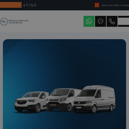
4.7 / 5.0
Geen jaarcijfers nodig
Direct uit voorraad leverbaar
Bedrijfswagenleasing
Levering in heel Nederland