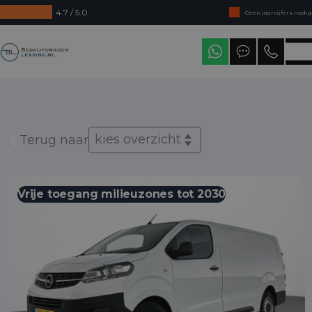
4.7 / 5.0
Geen jaarcijfers nodig
Direct uit voorraad leverbaar
Bedrijfswagenleasing
Levering in heel Nederland
kies overzicht
Terug naar
Vrije toegang milieuzones tot 2030