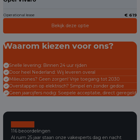
Operational lease
€ 619
Bekijk deze optie
Waarom kiezen voor ons?
Snelle levering: Binnen 24 uur rijden
Door heel Nederland: Wij leveren overal
Milieuzones? Geen zorgen! Vrije toegang tot 2030
Overstappen op elektrisch? Simpel en zonder gedoe
Geen jaarcijfers nodig: Soepele acceptatie, direct geregeld
116 beoordelingen
Al ruim 25 jaar staan onze vakexperts dag en nacht