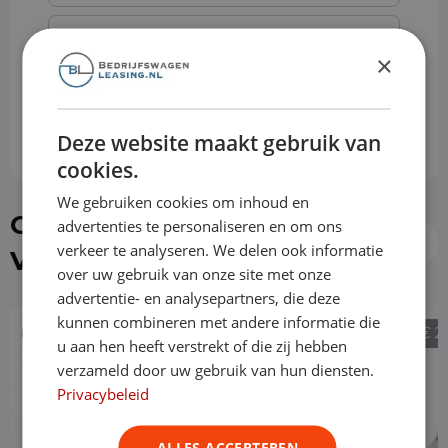
Slottermijn
×
Prijs per maand
€ 754,50
Deze website maakt gebruik van
cookies.
We gebruiken cookies om inhoud en
Of kies direct een Opel
advertenties te personaliseren en om ons
verkeer te analyseren. We delen ook informatie
Vivaro uit de voorraad
over uw gebruik van onze site met onze
advertentie- en analysepartners, die deze
kunnen combineren met andere informatie die
€ 25.490
€ 2
u aan hen heeft verstrekt of die zij hebben
verzameld door uw gebruik van hun diensten.
Privacybeleid
ALLES ACCEPTEREN