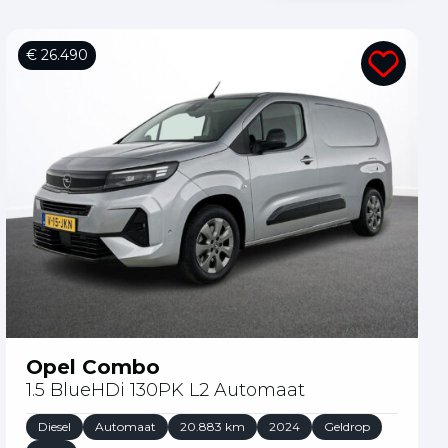
€ 26.490
Opel Combo
1.5 BlueHDi 130PK L2 Automaat
Diesel
Automaat
20.883 km
2024
Geldrop