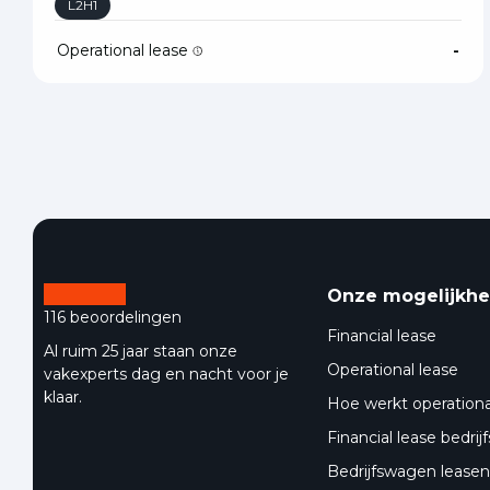
L2H1
Operational lease
-
Onze mogelijkh
116 beoordelingen
Financial lease
Al ruim 25 jaar staan onze
Operational lease
vakexperts dag en nacht voor je
klaar.
Hoe werkt operationa
Financial lease bedri
Bedrijfswagen leasen 