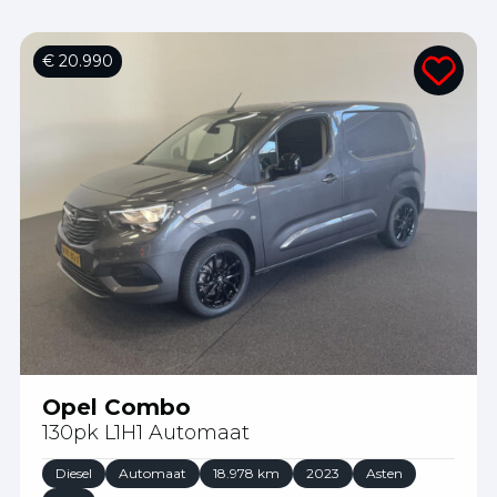
€ 20.990
Opel Combo
130pk L1H1 Automaat
Diesel
Automaat
18.978 km
2023
Asten