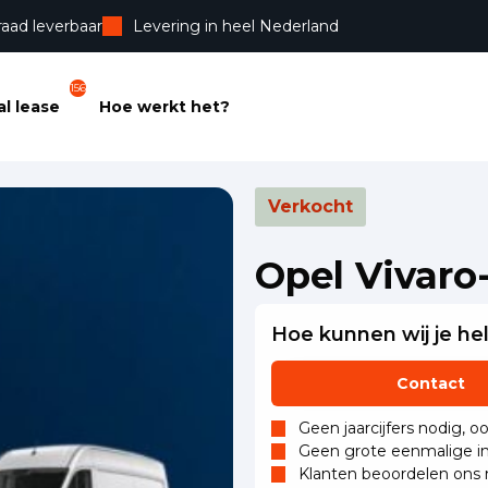
raad leverbaar
Levering in heel Nederland
156
l lease
Hoe werkt het?
Verkocht
Opel Vivaro
Hoe kunnen wij je he
Contact
Geen jaarcijfers nodig, o
Geen grote eenmalige in
Klanten beoordelen ons