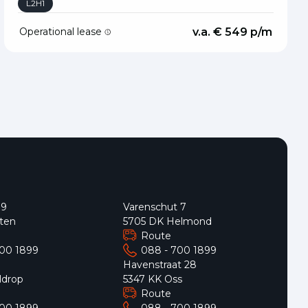
L2H1
Operational lease
v.a. € 549 p/m
 9
Varenschut 7
ten
5705 DK Helmond
Route
700 1899
088 - 700 1899
9
Havenstraat 28
ldrop
5347 KK Oss
Route
700 1899
088 - 700 1899