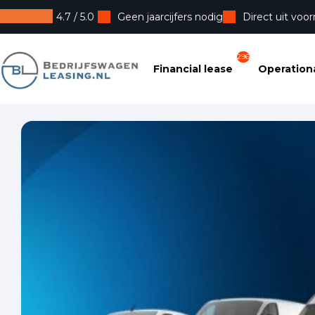
4.7 / 5.0
Geen jaarcijfers nodig
Direct uit voor
Bedrijfswagenleasing
296
Financial lease
Operationa