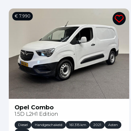
€ 7.990
Opel Combo
1.5D L2H1 Edition
Diesel
Handgeschakeld
161.315 km
2021
Asten