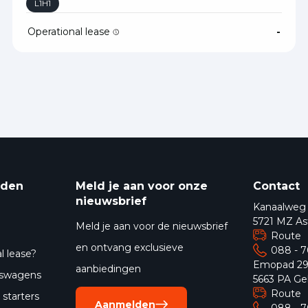
L1H1
Operational lease
-
eden
Meld je aan voor onze
Contact
nieuwsbrief
Kanaalweg
5721 MZ As
Meld je aan voor de nieuwsbrief
Route
en ontvang exclusieve
088 - 
l lease?
Emopad 2
aanbiedingen
jfswagens
5663 PA Ge
Route
starters
Aanmelden
088 - 