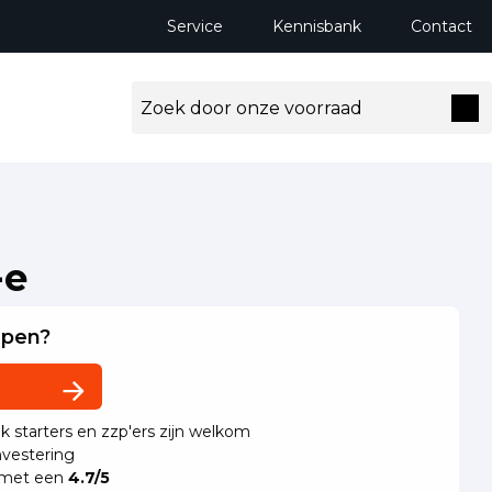
Service
Kennisbank
Contact
-e
lpen?
ok starters en zzp'ers zijn welkom
vestering
 met een
4.7/5