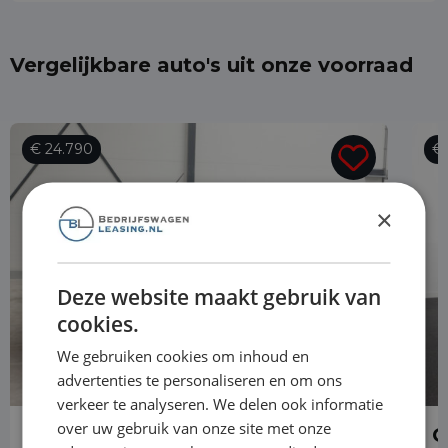
Vergelijkbare auto's uit onze voorraad
€ 24.790
€ 
×
Deze website maakt gebruik van
cookies.
We gebruiken cookies om inhoud en
advertenties te personaliseren en om ons
verkeer te analyseren. We delen ook informatie
over uw gebruik van onze site met onze
Opel Vivaro
O