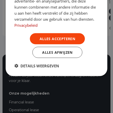
advertentie- en analysepartners, die deze
1.5 CDTI L3H1 Edition Dubbele Cabine
1.
kunnen combineren met andere informatie die
Diesel
Handgeschakeld
24.274 km
2022
u aan hen heeft verstrekt of die zij hebben
Asten
L3H1
verzameld door uw gebruik van hun diensten.
Privacybeleid
Operational lease
v.a. € 639 p/m
O
ALLES ACCEPTEREN
ALLES AFWIJZEN
DETAILS WEERGEVEN
116 beoordelingen
Al ruim 25 jaar staan onze vakexperts dag en nacht
voor je klaar.
Onze mogelijkheden
Financial lease
Operational lease