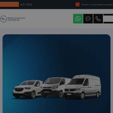
4.7 / 5.0
Direct uit voorraad leverbaar
Levering in heel Nederland
Bedrijfswagenleasing