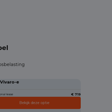
pel
psbelasting
 Vivaro-e
nal lease
€ 719
Bekijk deze optie