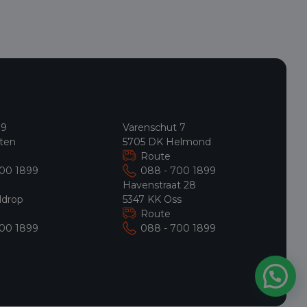
 9
Varenschut 7
ten
5705 DK Helmond
Route
700 1899
088 - 700 1899
9
Havenstraat 28
ldrop
5347 KK Oss
Route
700 1899
088 - 700 1899
Hulp nodig?