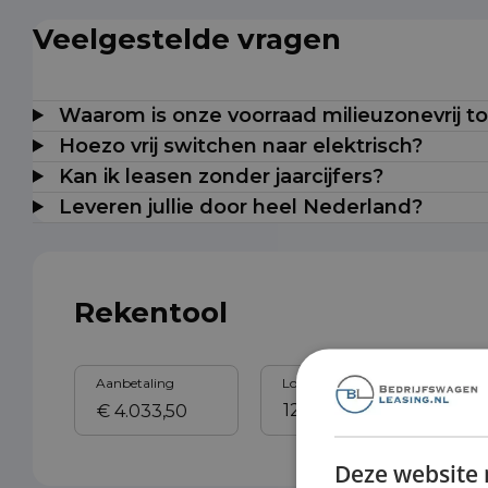
Veelgestelde vragen
Waarom is onze voorraad milieuzonevrij t
Hoezo vrij switchen naar elektrisch?
Kan ik leasen zonder jaarcijfers?
Leveren jullie door heel Nederland?
Rekentool
Aanbetaling
Looptijd
Sl
Deze website 