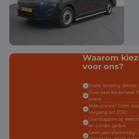
Waarom kiez
voor ons?
Snelle levering: Binnen 
Door heel Nederland: W
overal
Milieuzones? Geen zorg
toegang tot 2030
Overstappen op elektri
en zonder gedoe
Geen jaarcijfers nodig:
acceptatie, direct gere