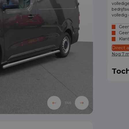
volledig
bedrijfs
volledig
Geen 
Geen
Klan
Direct 
Nog 7 mo
Toch
1
/
46