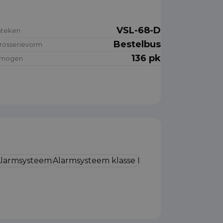
VSL-68-D
nteken
Bestelbus
rosserievorm
136 pk
rmogen
larmsysteem
Alarmsysteem klasse I