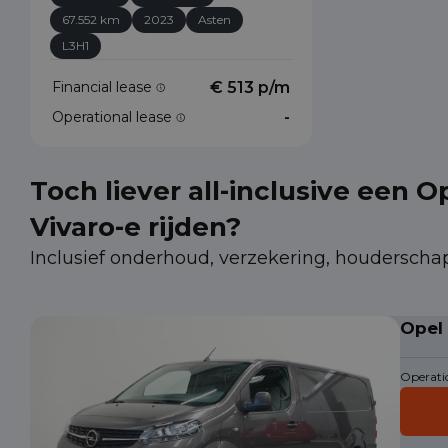
67.552 km
2023
Asten
L3H1
Financial lease
€ 513 p/m
Operational lease
-
Toch liever all-inclusive een O
Vivaro-e rijden?
Inclusief onderhoud, verzekering, houderscha
Opel
Operatio