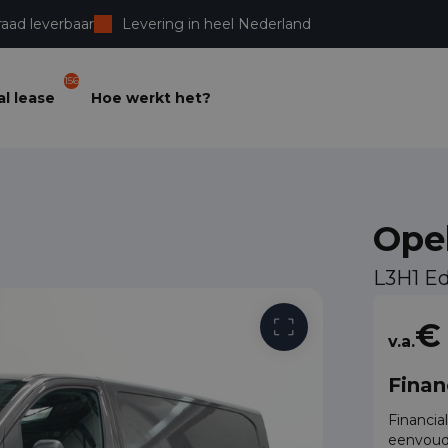
raad leverbaar
Levering in heel Nederland
156
l lease
Hoe werkt het?
Opel
L3H1 E
€
v.a.
Finan
Financia
eenvoud