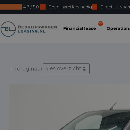
4.7 / 5.0
Geen jaarcijfers nodig
Direct uit voor
Bedrijfswagenleasing
300
Financial lease
Operationa
kies overzicht
Terug naar