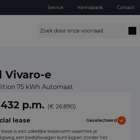
Service
Kennisbank
Contact
 Vivaro-e
dition 75 kWh Automaat
 432 p.m.
(€ 26.890)
cial lease
Geselecteerd
l lease is een zakelijke leasevorm waarmee je
igweg een bedrijfswagen kunt kopen zonder het