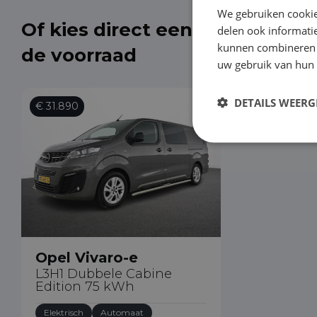
We gebruiken cookie
Of kies direct een Opel Vivaro-
delen ook informatie
kunnen combineren m
de voorraad
uw gebruik van hun
DETAILS WEERG
€ 31.890
Opel Vivaro-e
L3H1 Dubbele Cabine
Edition 75 kWh
Elektrisch
Automaat