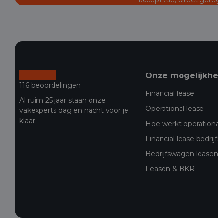
Onze mogelijkh
116 beoordelingen
Financial lease
Al ruim 25 jaar staan onze
Operational lease
vakexperts dag en nacht voor je
klaar.
Hoe werkt operationa
Financial lease bedri
Bedrijfswagen leasen 
Leasen & BKR