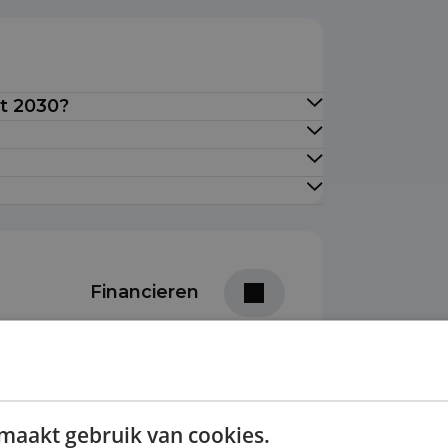
ot 2030?
Financieren
Prijs per maand
ottermijn
€ 906,14
maakt gebruik van cookies.