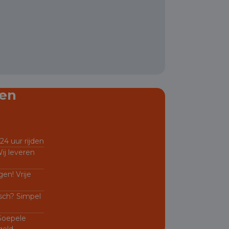
en
24 uur rijden
ij leveren
en! Vrije
sch? Simpel
 Soepele
geld