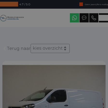
4.7 / 5.0
Geen jaarcijfers nodig
Direct uit voorraad leverbaar
Bedrijfswagenleasing
Levering in heel Nederland
kies overzicht
Terug naar