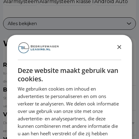
Alarmsysteem
Alarmsysteem klasse I
Android Auto
Alles bekijken
Wat is er inbegrepen?
×
Reparatie & onderhoud
Deze website maakt gebruik van
Is de auto toe aan onderhoud? Dan kun je een afspraak inplannen bij de
cookies.
dichtstbijzijnde aangesloten garage via de website.
We gebruiken cookies om inhoud en
Banden
advertenties te personaliseren en om ons
Standaard wordt de auto op premium zomerbanden geleverd. Banden
verkeer te analyseren. We delen ook informatie
versleten? Dan krijg je een nieuwe set.
over uw gebruik van onze site met onze
Verzekering
advertentie- en analysepartners, die deze
De auto is standaard WA Casco verzekerd. Bij niet verhaalbare schade is er
kunnen combineren met andere informatie die
een eigen bijdrage.
u aan hen heeft verstrekt of die zij hebben