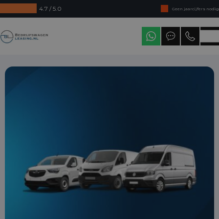
4.7 / 5.0
Geen jaarcijfers nodig
Direct uit voorraad leverbaar
Bedrijfswagenleasing
Levering in heel Nederland