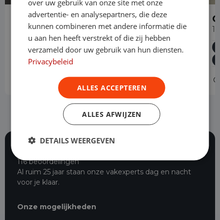
over uw gebruik van onze site met onze
advertentie- en analysepartners, die deze
Opel Combo
O
kunnen combineren met andere informatie die
1.5 BlueHDi 130PK L2 Automaat
1
u aan hen heeft verstrekt of die zij hebben
Diesel
Automaat
40.386 km
2024
verzameld door uw gebruik van hun diensten.
Asten
L2H1
Privacybeleid
Operational lease
-
O
ALLES ACCEPTEREN
ALLES AFWIJZEN
DETAILS WEERGEVEN
116 beoordelingen
Al ruim 25 jaar staan onze vakexperts dag en nacht
voor je klaar.
Onze mogelijkheden