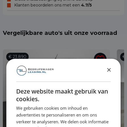
Klanten beoordelen ons met een
4.7/5
Vergelijkbare auto's uit onze voorraad
€ 23.890
€ 
×
Deze website maakt gebruik van
cookies.
We gebruiken cookies om inhoud en
advertenties te personaliseren en om ons
verkeer te analyseren. We delen ook informatie