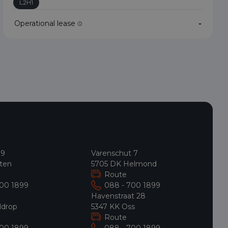
L2H1
Operational lease
-
 9
Varenschut 7
ten
5705 DK Helmond
Route
700 1899
088 - 700 1899
9
Havenstraat 28
ldrop
5347 KK Oss
Route
700 1899
088 - 700 1899