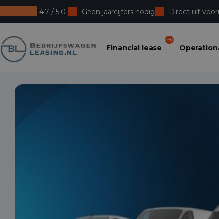
4.7 / 5.0
Geen jaarcijfers nodig
Direct uit voor
Bedrijfswagenleasing
292
Financial lease
Operationa