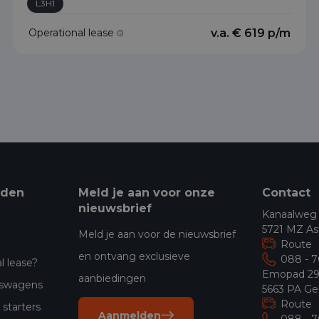
L3H1
Operational lease
v.a. € 619 p/m
eden
Meld je aan voor onze
Contact
nieuwsbrief
Kanaalweg
5721 MZ As
Meld je aan voor de nieuwsbrief
Route
en ontvang exclusieve
088 - 
l lease?
Emopad 2
aanbiedingen
jfswagens
5663 PA Ge
Route
starters
Aanmelden
088 - 