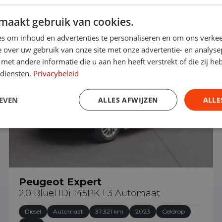
maakt gebruik van cookies.
€ 21.490
s om inhoud en advertenties te personaliseren en om ons verkee
 over uw gebruik van onze site met onze advertentie- en analyse
et andere informatie die u aan hen heeft verstrekt of die zij h
 diensten.
Privacybeleid
EVEN
ALLES AFWIJZEN
ALLE
Peugeot Expert
2.0 BlueHDi 145PK L3 Automaat
Diesel
Automaat
37.321 km
2023
Geldrop