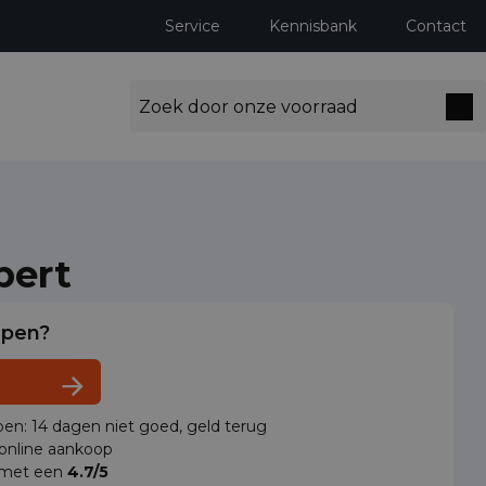
Service
Kennisbank
Contact
pert
lpen?
en: 14 dagen niet goed, geld terug
 online aankoop
 met een
4.7/5