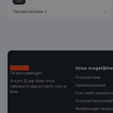
L3H1
Operational lease
-
Onze mogelijkh
116 beoordelingen
Financial lease
Al ruim 25 jaar staan onze
Operational lease
vakexperts dag en nacht voor je
klaar.
Hoe werkt operationa
Financial lease bedri
Bedrijfswagen leasen 