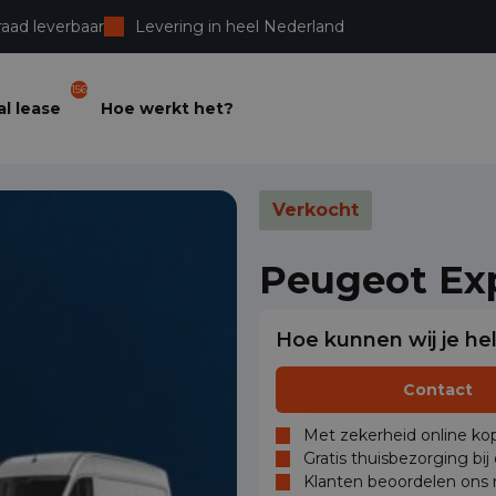
raad leverbaar
Levering in heel Nederland
156
l lease
Hoe werkt het?
Verkocht
Peugeot Ex
Hoe kunnen wij je he
Contact
Met zekerheid online kop
Gratis thuisbezorging bij
Klanten beoordelen ons