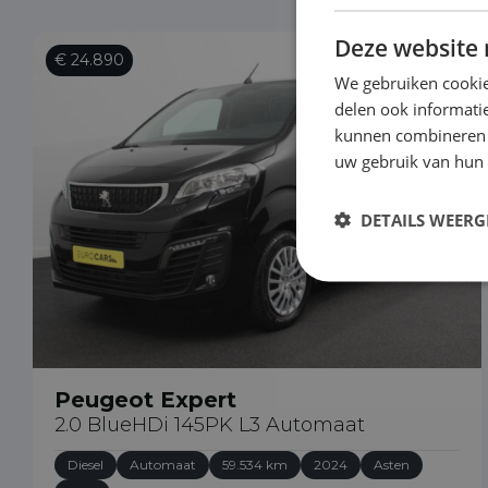
Deze website 
€ 24.890
We gebruiken cookie
delen ook informatie
kunnen combineren m
uw gebruik van hun
DETAILS WEERG
Peugeot Expert
2.0 BlueHDi 145PK L3 Automaat
Diesel
Automaat
59.534 km
2024
Asten