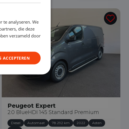
€ 19.490
r te analyseren. We
partners, die deze
ebben verzameld door
S ACCEPTEREN
Peugeot Expert
2.0 BlueHDI 145 Standard Premium
Diesel
Automaat
78.292 km
2022
Asten