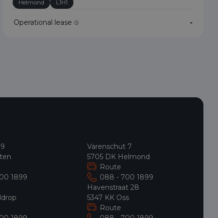
Helmond
L1H1
Operational lease
-
 9
Varenschut 7
ten
5705 DK Helmond
Route
700 1899
088 - 700 1899
9
Havenstraat 28
ldrop
5347 KK Oss
Route
700 1899
088 - 700 1899