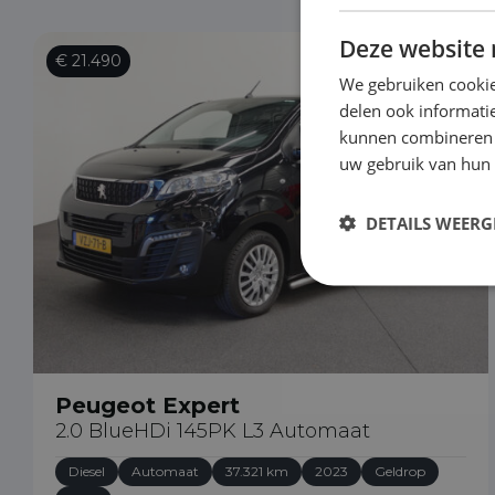
Deze website 
€ 21.490
We gebruiken cookie
delen ook informatie
kunnen combineren m
uw gebruik van hun
DETAILS WEERG
Peugeot Expert
2.0 BlueHDi 145PK L3 Automaat
Diesel
Automaat
37.321 km
2023
Geldrop