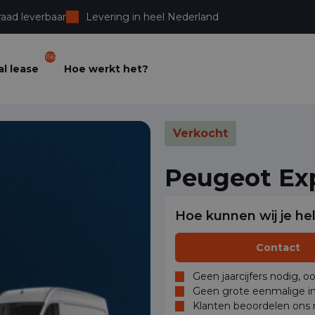
raad leverbaar
Levering in heel Nederland
156
l lease
Hoe werkt het?
Verkocht
Peugeot Ex
Hoe kunnen wij je he
Contact
Geen jaarcijfers nodig, o
Geen grote eenmalige in
Klanten beoordelen ons