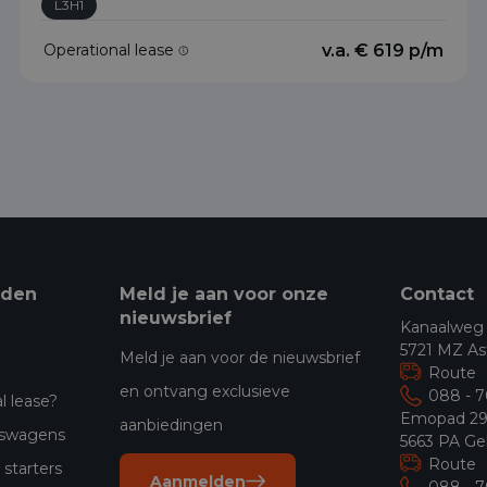
L3H1
Operational lease
v.a. € 619 p/m
eden
Meld je aan voor onze
Contact
nieuwsbrief
Kanaalweg
5721 MZ As
Meld je aan voor de nieuwsbrief
Route
en ontvang exclusieve
088 - 
l lease?
Emopad 2
aanbiedingen
jfswagens
5663 PA Ge
Route
starters
Aanmelden
088 - 