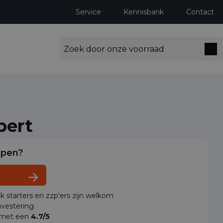
Service
Kennisbank
Contact
pert
lpen?
ok starters en zzp'ers zijn welkom
vestering
 met een
4.7/5