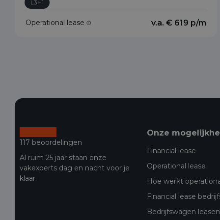
L3H1
Operational lease
v.a. € 619 p/m
Onze mogelijkh
117 beoordelingen
Financial lease
Al ruim 25 jaar staan onze
Operational lease
vakexperts dag en nacht voor je
klaar.
Hoe werkt operationa
Financial lease bedri
Bedrijfswagen leasen 