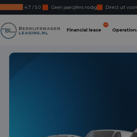
4.7 / 5.0
Geen jaarcijfers nodig
Direct uit voor
Bedrijfswagenleasing
297
Financial lease
Operationa