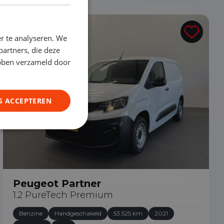
€ 10.750
r te analyseren. We
partners, die deze
ebben verzameld door
S ACCEPTEREN
Peugeot Partner
1.2 PureTech Premium
Benzine
Handgeschakeld
53.525 km
2021