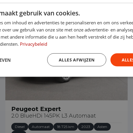
maakt gebruik van cookies.
€ 23.390
s om inhoud en advertenties te personaliseren en om ons verkee
 over uw gebruik van onze site met onze advertentie- en analyse
et andere informatie die u aan hen heeft verstrekt of die zij h
 diensten.
Privacybeleid
EVEN
ALLES AFWIJZEN
ALLE
Peugeot Expert
2.0 BlueHDi 145PK L3 Automaat
Diesel
Automaat
18.725 km
2023
Asten