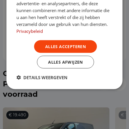
advertentie- en analysepartners, die deze
kunnen combineren met andere informatie die
u aan hen heeft verstrekt of die zij hebben
Slottermijn
verzameld door uw gebruik van hun diensten.
Privacybeleid
Prijs per maand
€ 724,17
ALLES ACCEPTEREN
ALLES AFWIJZEN
Of kies direct een
DETAILS WEERGEVEN
Peugeot Expert uit de
voorraad
€ 19.490
€ 1