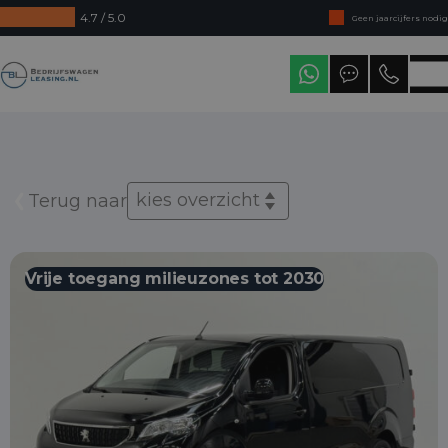
4.7 / 5.0
Geen jaarcijfers nodig
Direct uit voorraad leverbaar
Bedrijfswagenleasing
Levering in heel Nederland
kies overzicht
Terug naar
Vrije toegang milieuzones tot 2030