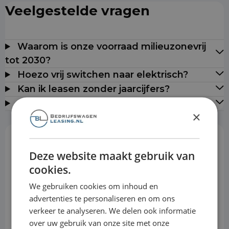
Veelgestelde vragen
Waarom is onze voorraad milieuzonevrij
tot 2030?
Hoezo vrij switchen naar elektrisch?
Kan ik leasen zonder jaarcijfers?
Leveren jullie door heel Nederland?
×
Rekentool
Deze website maakt gebruik van
cookies.
We gebruiken cookies om inhoud en
Aanbetaling
advertenties te personaliseren en om ons
verkeer te analyseren. We delen ook informatie
over uw gebruik van onze site met onze
Looptijd