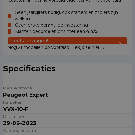
leasetermijn ben je volledig eigenaar van het voertuig.
Geen jaarcijfers nodig, ook starters en zzp'ers zijn
welkom
Geen grote eenmalige investering
Klanten beoordelen ons met een
4.7/5
Direct aanvragen!
Nog 21 modellen op voorraad. Bekijk ze hier →
Specificaties
Merk en model
Peugeot Expert
Kenteken
VVX-10-F
Datum deel 1
29-06-2023
Carrosserievorm