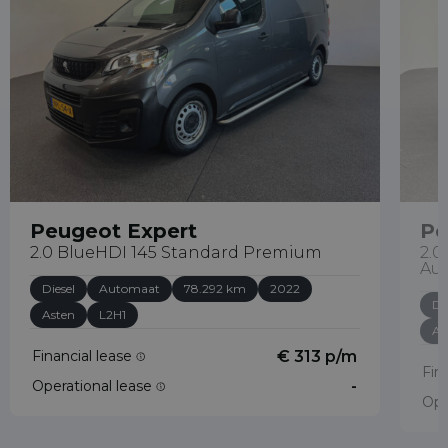
Peugeot Expert
Pe
2.0 BlueHDI 145 Standard Premium
2.0
Au
Diesel
Automaat
78.292 km
2022
Di
Asten
L2H1
As
Financial lease
€ 313 p/m
Fin
Operational lease
-
Ope