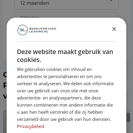
Slottermijn
×
Prijs per maand
€ 892,66
Deze website maakt gebruik van
cookies.
We gebruiken cookies om inhoud en
Of kies direct een
advertenties te personaliseren en om ons
verkeer te analyseren. We delen ook informatie
Peugeot Expert uit de
over uw gebruik van onze site met onze
voorraad
advertentie- en analysepartners, die deze
kunnen combineren met andere informatie die
u aan hen heeft verstrekt of die zij hebben
€ 19.490
€ 1
verzameld door uw gebruik van hun diensten.
Privacybeleid