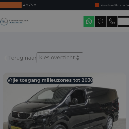
4.7 / 5.0
Geen jaarcijfers nodig
Direct uit voorraad leverbaar
Bedrijfswagenleasing
Levering in heel Nederland
kies overzicht
Terug naar
Vrije toegang milieuzones tot 2030