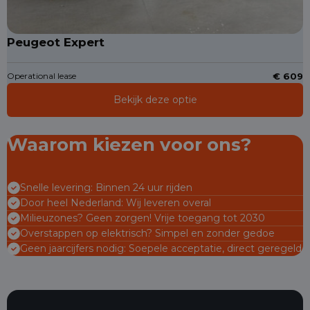
Peugeot Expert
Operational lease
€ 609
Bekijk deze optie
Waarom kiezen voor ons?
Snelle levering: Binnen 24 uur rijden
Door heel Nederland: Wij leveren overal
Milieuzones? Geen zorgen! Vrije toegang tot 2030
Overstappen op elektrisch? Simpel en zonder gedoe
Geen jaarcijfers nodig: Soepele acceptatie, direct geregeld