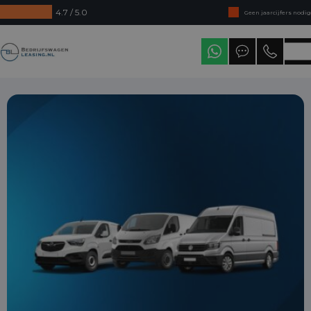
4.7 / 5.0
Geen jaarcijfers nodig
Direct uit voorraad leverbaar
Bedrijfswagenleasing
Levering in heel Nederland