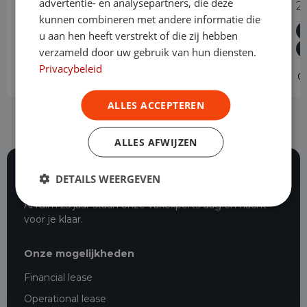
advertentie- en analysepartners, die deze
2.0 BlueHDi 145PK L3 Automaat
2
kunnen combineren met andere informatie die
Diesel
Automaat
37.321 km
2023
u aan hen heeft verstrekt of die zij hebben
Geldrop
L3H1
verzameld door uw gebruik van hun diensten.
Privacybeleid
Operational lease
v.a. € 619 p/m
O
ALLES ACCEPTEREN
ALLES AFWIJZEN
DETAILS WEERGEVEN
116 beoordelingen
Al ruim 25 jaar staan onze vakexperts dag en nacht
voor je klaar.
Onze mogelijkheden
Financial lease
Operational lease