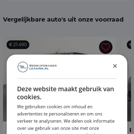
Vergelijkbare auto's uit onze voorraad
€ 21.490
€ 
×
Deze website maakt gebruik van
cookies.
We gebruiken cookies om inhoud en
advertenties te personaliseren en om ons
verkeer te analyseren. We delen ook informatie
over uw gebruik van onze site met onze
Peugeot Expert
P