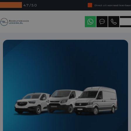
4.7 / 5.0
Direct uit voorraad leverbaar
Levering in heel Nederland
Bedrijfswagenleasing