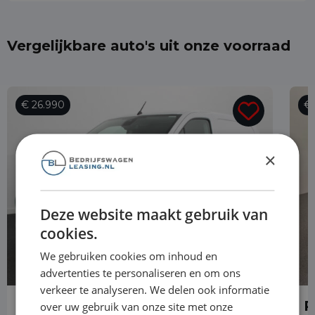
Vergelijkbare auto's uit onze voorraad
€ 26.990
€ 
×
Deze website maakt gebruik van
cookies.
We gebruiken cookies om inhoud en
advertenties te personaliseren en om ons
verkeer te analyseren. We delen ook informatie
Peugeot Partner
P
over uw gebruik van onze site met onze