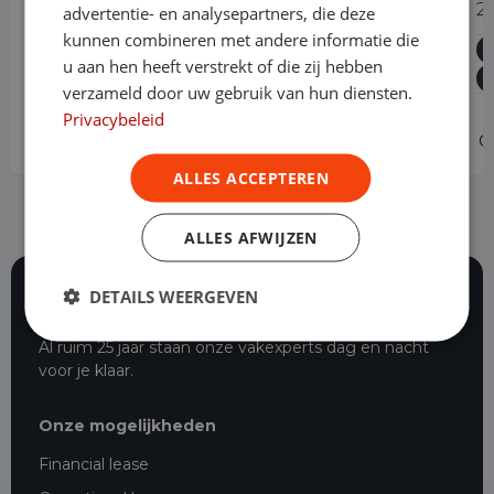
1.5 BlueHDi 130PK L2 Automaat
2
advertentie- en analysepartners, die deze
kunnen combineren met andere informatie die
Diesel
Automaat
10.444 km
2024
u aan hen heeft verstrekt of die zij hebben
Asten
L2H1
verzameld door uw gebruik van hun diensten.
Privacybeleid
Operational lease
v.a. € 619 p/m
O
ALLES ACCEPTEREN
ALLES AFWIJZEN
DETAILS WEERGEVEN
116 beoordelingen
Al ruim 25 jaar staan onze vakexperts dag en nacht
voor je klaar.
Onze mogelijkheden
Financial lease