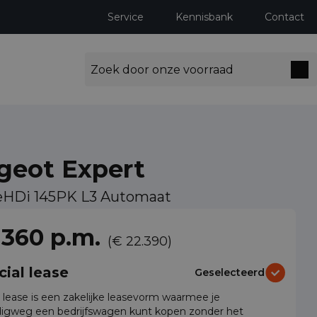
Service
Kennisbank
Contact
geot Expert
ueHDi 145PK L3 Automaat
ng milieuzones tot 2030
 360 p.m.
(€ 22.390)
cial lease
Geselecteerd
l lease is een zakelijke leasevorm waarmee je
igweg een bedrijfswagen kunt kopen zonder het