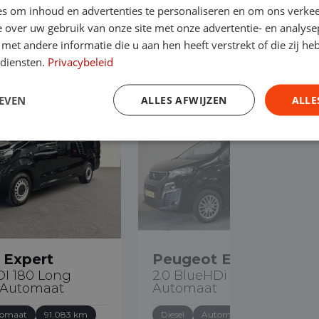
s om inhoud en advertenties te personaliseren en om ons verkee
pert
 over uw gebruik van onze site met onze advertentie- en analyse
et andere informatie die u aan hen heeft verstrekt of die zij h
 diensten.
Privacybeleid
EVEN
ALLES AFWIJZEN
ALLE
€ 23.890
 Expert
Peugeot Expert
DI 180 Long
2.0 BlueHDi 145PK L3
Automaat
Automaat
omaat
91.083 km
Diesel
Automaat
89.573 km