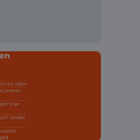
en
24 uur rijden
ij leveren
en! Vrije
sch? Simpel
 Soepele
geld