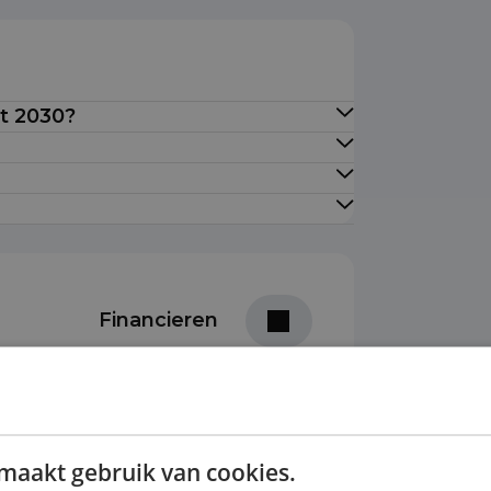
ot 2030?
Financieren
Prijs per maand
ottermijn
€ 754,50
maakt gebruik van cookies.