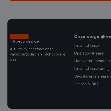
Onze mogelijkh
116 beoordelingen
Financial lease
Al ruim 25 jaar staan onze
Operational lease
vakexperts dag en nacht voor je
klaar.
Hoe werkt operationa
Financial lease bedri
Bedrijfswagen leasen 
Leasen & BKR