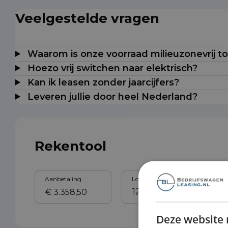
Veelgestelde vragen
Waarom is onze voorraad milieuzonevrij t
Hoezo vrij switchen naar elektrisch?
Kan ik leasen zonder jaarcijfers?
Leveren jullie door heel Nederland?
Rekentool
Aanbetaling
Looptijd
Sl
Deze website 