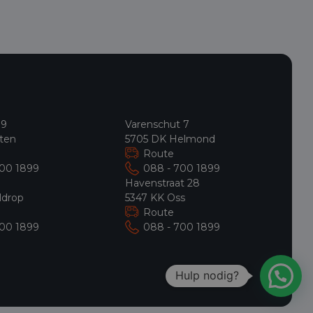
 9
Varenschut 7
ten
5705 DK Helmond
Route
700 1899
088 - 700 1899
9
Havenstraat 28
ldrop
5347 KK Oss
Route
700 1899
088 - 700 1899
Hulp nodig?