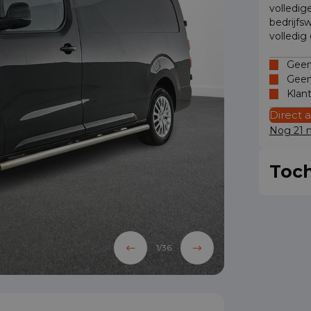
volledig
bedrijfs
volledig
Geen 
Geen
Klan
Direct 
Nog 21 m
Toch
1
/
36