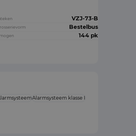
VZJ-73-B
nteken
Bestelbus
rosserievorm
144 pk
rmogen
larmsysteem
Alarmsysteem klasse I