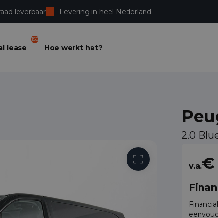
raad leverbaar
Levering in heel Nederland
156
l lease
Hoe werkt het?
Peu
2.0 Bl
Vrije toega
€
v.a.
Finan
Financia
eenvoud