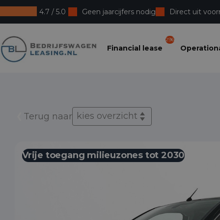
4.7 / 5.0
Geen jaarcijfers nodig
Direct uit voor
Bedrijfswagenleasing
296
Financial lease
Operationa
kies overzicht
Terug naar
Vrije toegang milieuzones tot 2030