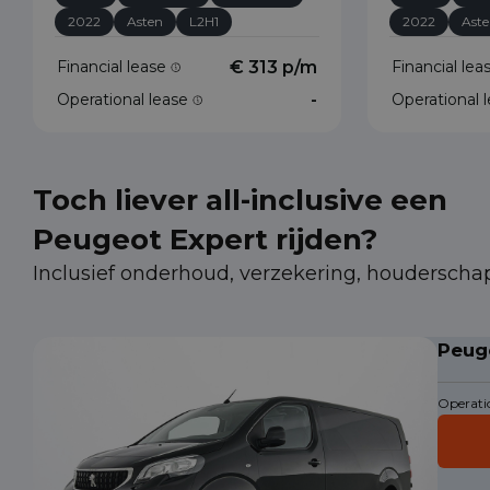
2022
Asten
L2H1
2022
Ast
Financial lease
€ 313 p/m
Financial le
Operational lease
-
Operational 
Toch liever all-inclusive een
Peugeot Expert rijden?
Inclusief onderhoud, verzekering, houderscha
Peug
Operatio