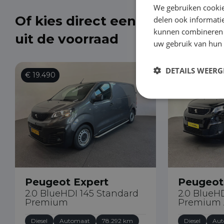
We gebruiken cookie
Of kies direct een Peugeot Ex
delen ook informatie
kunnen combineren m
uit de voorraad
uw gebruik van hun
DETAILS WEERG
€ 19.490
€ 19.490
Peugeot Expert
Peugeot
2.0 BlueHDI 145 Standard
2.0 BlueH
Premium
Premium 
Diesel
Automaat
78.292 km
Diesel
Aut