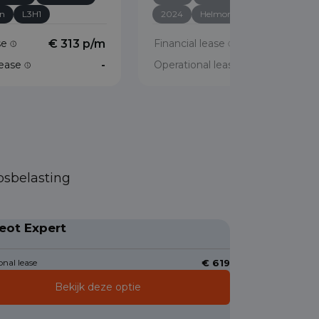
en
L3H1
2024
Helmond
L3H1
ase
€ 313 p/m
Financial lease
€ 384 p/
lease
-
Operational lease
psbelasting
eot Expert
nal lease
€ 619
Bekijk deze optie