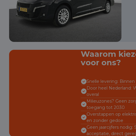
Waarom kiez
voor ons?
Snelle levering: Binnen 
Door heel Nederland: W
overal
Milieuzones? Geen zorg
toegang tot 2030
Overstappen op elektri
en zonder gedoe
Geen jaarcijfers nodig:
acceptatie, direct gere