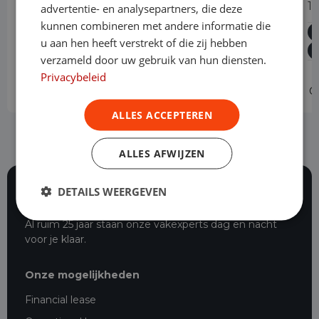
2.0 BlueHDI 180 Long Premium
1
advertentie- en analysepartners, die deze
Automaat
kunnen combineren met andere informatie die
u aan hen heeft verstrekt of die zij hebben
Diesel
Automaat
91.083 km
2022
verzameld door uw gebruik van hun diensten.
Asten
L3H1
Privacybeleid
Operational lease
-
O
ALLES ACCEPTEREN
ALLES AFWIJZEN
DETAILS WEERGEVEN
116 beoordelingen
Al ruim 25 jaar staan onze vakexperts dag en nacht
voor je klaar.
Onze mogelijkheden
Financial lease