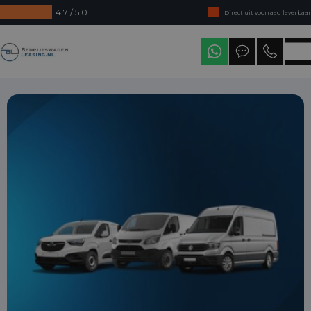
4.7 / 5.0
Direct uit voorraad leverbaar
Levering in heel Nederland
Bedrijfswagenleasing