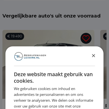
Vergelijkbare auto's uit onze voorraad
€ 19.490
€ 
×
Deze website maakt gebruik van
cookies.
We gebruiken cookies om inhoud en
advertenties te personaliseren en om ons
verkeer te analyseren. We delen ook informatie
Peugeot Expert
P
over uw gebruik van onze site met onze