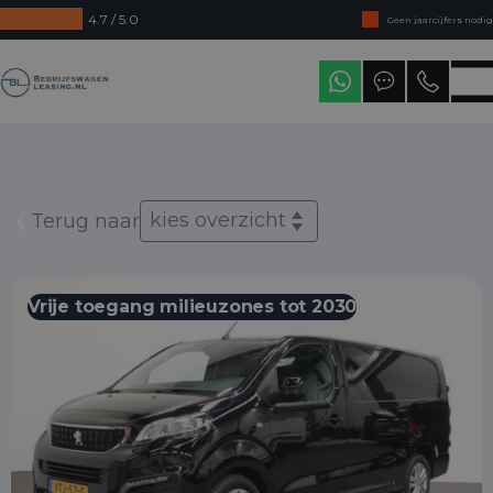
4.7 / 5.0
Geen jaarcijfers nodig
Direct uit voorraad leverbaar
Bedrijfswagenleasing
Levering in heel Nederland
kies overzicht
Terug naar
Vrije toegang milieuzones tot 2030