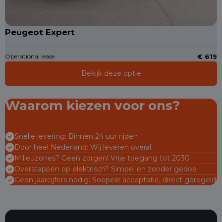
Peugeot Expert
Operational lease
€ 619
Bekijk deze optie
Waarom kiezen voor ons?
Snelle levering: Binnen 24 uur rijden
Door heel Nederland: Wij leveren overal
Milieuzones? Geen zorgen! Vrije toegang tot 2030
Overstappen op elektrisch? Simpel en zonder gedoe
Geen jaarcijfers nodig: Soepele acceptatie, direct geregeld