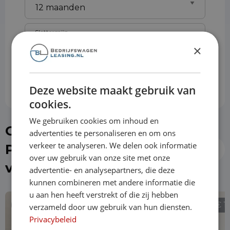
Slottermijn
×
Prijs per maand
€ 737,65
Deze website maakt gebruik van
cookies.
We gebruiken cookies om inhoud en
Of kies direct een
advertenties te personaliseren en om ons
verkeer te analyseren. We delen ook informatie
Peugeot Expert uit de
over uw gebruik van onze site met onze
voorraad
advertentie- en analysepartners, die deze
kunnen combineren met andere informatie die
u aan hen heeft verstrekt of die zij hebben
€ 19.490
€ 1
verzameld door uw gebruik van hun diensten.
Privacybeleid