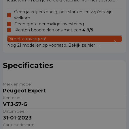
leasetermijn ben je volledig eigenaar van het voertuig.
Geen jaarcijfers nodig, ook starters en zzp'ers zijn
welkom
Geen grote eenmalige investering
Klanten beoordelen ons met een
4.7/5
Direct aanvragen!
Nog 21 modellen op voorraad. Bekijk ze hier →
Specificaties
Merk en model
Peugeot Expert
Kenteken
VTJ-57-G
Datum deel 1
31-01-2023
Carrosserievorm