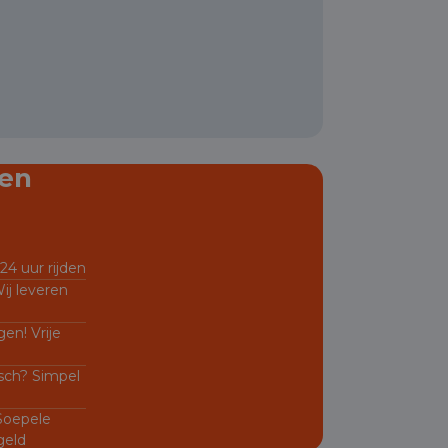
en
24 uur rijden
ij leveren
en! Vrije
sch? Simpel
 Soepele
geld