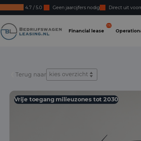
4.7 / 5.0
Geen jaarcijfers nodig
Direct uit voor
Bedrijfswagenleasing
292
Financial lease
Operationa
kies overzicht
Terug naar
Vrije toegang milieuzones tot 2030