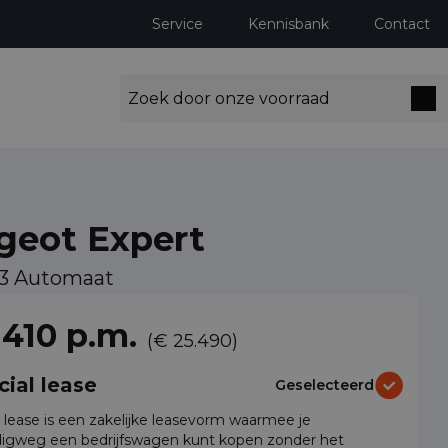
Service
Kennisbank
Contact
geot Expert
L3 Automaat
ng milieuzones tot 2030
 410 p.m.
(€ 25.490)
cial lease
Geselecteerd
l lease is een zakelijke leasevorm waarmee je
igweg een bedrijfswagen kunt kopen zonder het