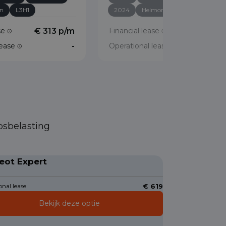
en
L3H1
2024
Helmond
L3H1
ase
€ 313 p/m
Financial lease
€ 384 p/
lease
-
Operational lease
psbelasting
eot Expert
nal lease
€ 619
Bekijk deze optie