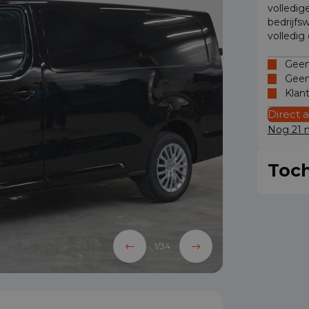
volledig
bedrijfs
volledig
Geen 
Geen
Klan
Direct 
Nog 21 m
Toch
1
/
34