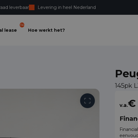
raad leverbaar
Levering in heel Nederland
156
l lease
Hoe werkt het?
Peu
145pk 
Vrije toega
€
v.a.
Finan
Financia
eenvoud