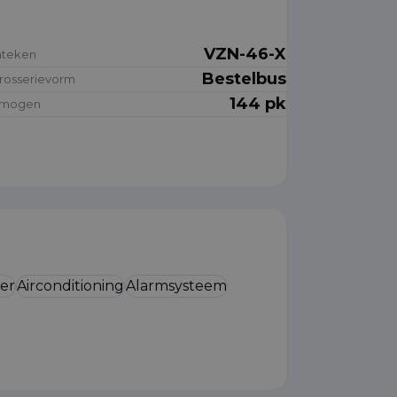
VZN-46-X
nteken
Bestelbus
rosserievorm
144 pk
rmogen
ier
Airconditioning
Alarmsysteem