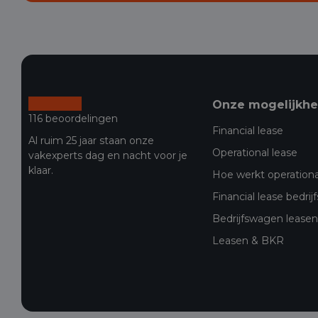
Onze mogelijkh
116 beoordelingen
Financial lease
Al ruim 25 jaar staan onze
Operational lease
vakexperts dag en nacht voor je
klaar.
Hoe werkt operationa
Financial lease bedri
Bedrijfswagen leasen 
Leasen & BKR