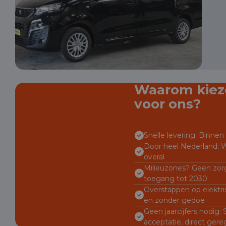
Waarom kiez
voor ons?
Snelle levering: Binnen 
Door heel Nederland: W
overal
Milieuzones? Geen zorg
toegang tot 2030
Overstappen op elektri
en zonder gedoe
Geen jaarcijfers nodig:
acceptatie, direct gere