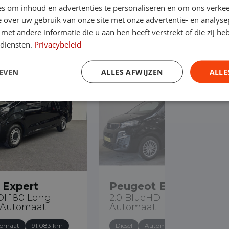
s om inhoud en advertenties te personaliseren en om ons verkee
pert
 over uw gebruik van onze site met onze advertentie- en analyse
et andere informatie die u aan hen heeft verstrekt of die zij h
 diensten.
Privacybeleid
EVEN
ALLES AFWIJZEN
ALLE
€ 23.890
 Expert
Peugeot Expert
DI 180 Long
2.0 BlueHDi 145PK L3
Automaat
Automaat
omaat
91.083 km
Diesel
Automaat
89.573 km