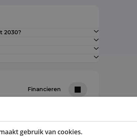
ot 2030?
Financieren
Prijs per maand
ottermijn
€ 858,96
maakt gebruik van cookies.