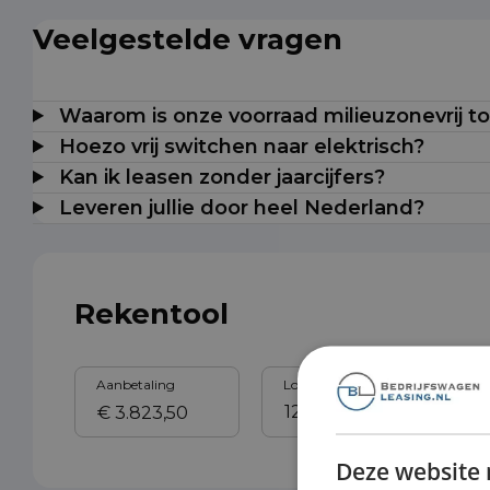
Veelgestelde vragen
Waarom is onze voorraad milieuzonevrij t
Hoezo vrij switchen naar elektrisch?
Kan ik leasen zonder jaarcijfers?
Leveren jullie door heel Nederland?
Rekentool
Aanbetaling
Looptijd
Sl
Deze website 