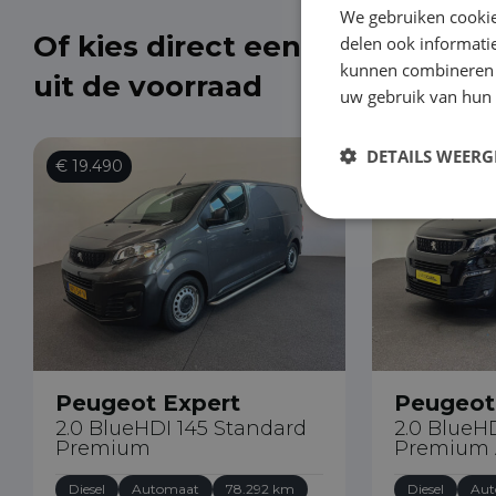
We gebruiken cookie
Of kies direct een Peugeot Ex
delen ook informatie
kunnen combineren m
uit de voorraad
uw gebruik van hun
DETAILS WEERG
€ 19.490
€ 19.490
Peugeot Expert
Peugeot
2.0 BlueHDI 145 Standard
2.0 BlueH
Premium
Premium 
Diesel
Automaat
78.292 km
Diesel
Aut