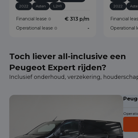
2022
Asten
L2H1
2022
Ast
Financial lease
€ 313 p/m
Financial le
Operational lease
-
Operational 
Toch liever all-inclusive een
Peugeot Expert rijden?
Inclusief onderhoud, verzekering, houderscha
Peug
Operatio