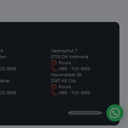
 9
Varenschut 7
ten
5705 DK Helmond
Route
700 1899
088 - 700 1899
9
Havenstraat 28
ldrop
5347 KK Oss
Route
700 1899
088 - 700 1899
Hulp nodig?