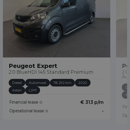
Peugeot Expert
Pe
2.0 BlueHDI 145 Standard Premium
2.0
Au
Diesel
Automaat
78.292 km
2022
Di
Asten
L2H1
As
Financial lease
€ 313 p/m
Fin
Operational lease
-
Ope