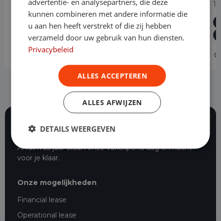
advertentie- en analysepartners, die deze
Long Premium 75 kWh 3-zits
1
kunnen combineren met andere informatie die
Elektrisch
Automaat
21.569 km
2023
u aan hen heeft verstrekt of die zij hebben
Asten
L3H1
verzameld door uw gebruik van hun diensten.
Privacybeleid
Operational lease
v.a. € 629 p/m
O
ALLES ACCEPTEREN
ALLES AFWIJZEN
DETAILS WEERGEVEN
116 beoordelingen
Al ruim 25 jaar staan onze vakexperts dag en nacht
voor je klaar.
Onze mogelijkheden
Financial lease
Operational lease