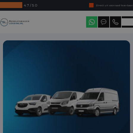
4.7 / 5.0
Direct uit voorraad leverbaar
Levering in heel Nederland
Bedrijfswagenleasing