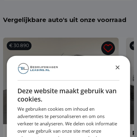
Vergelijkbare auto's uit onze voorraad
€ 30.890
€ 
×
Deze website maakt gebruik van
cookies.
We gebruiken cookies om inhoud en
advertenties te personaliseren en om ons
verkeer te analyseren. We delen ook informatie
over uw gebruik van onze site met onze
Peugeot e-Expert
P