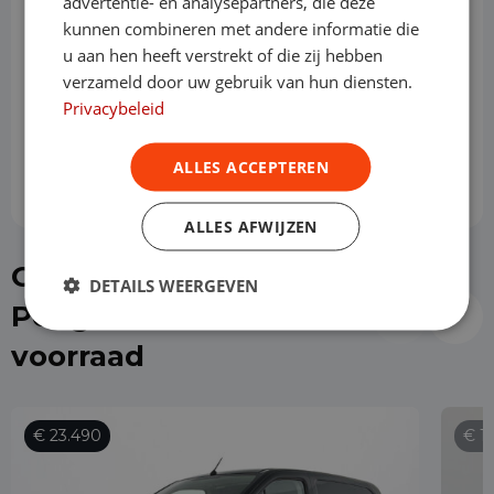
advertentie- en analysepartners, die deze
kunnen combineren met andere informatie die
u aan hen heeft verstrekt of die zij hebben
Slottermijn
verzameld door uw gebruik van hun diensten.
Privacybeleid
Prijs per maand
€ 606,23
ALLES ACCEPTEREN
ALLES AFWIJZEN
Of kies direct een
DETAILS WEERGEVEN
Peugeot Partner uit de
voorraad
€ 23.490
€ 1