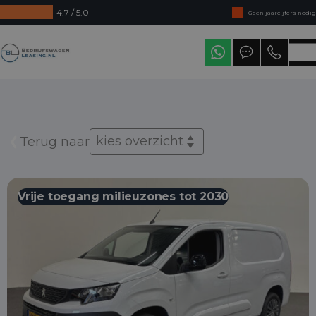
4.7 / 5.0
Geen jaarcijfers nodig
Direct uit voorraad leverbaar
Bedrijfswagenleasing
Levering in heel Nederland
kies overzicht
Terug naar
Vrije toegang milieuzones tot 2030