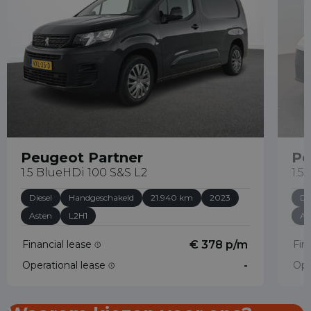
Peugeot Partner
Pe
1.5 BlueHDi 100 S&S L2
1.5
Diesel
Handgeschakeld
21.940 km
2023
Di
Asten
L2H1
As
Financial lease
€ 378 p/m
Fin
Operational lease
-
Ope