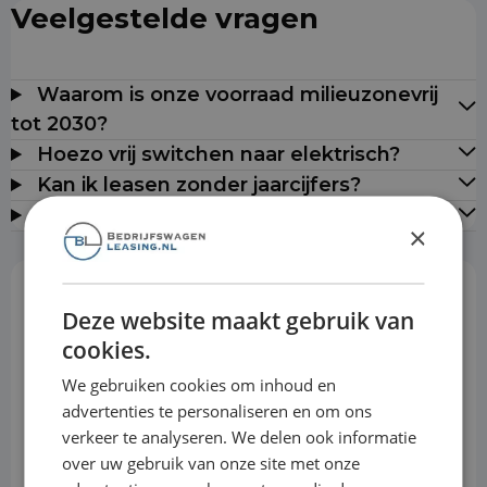
Veelgestelde vragen
Waarom is onze voorraad milieuzonevrij
tot 2030?
Hoezo vrij switchen naar elektrisch?
Kan ik leasen zonder jaarcijfers?
Leveren jullie door heel Nederland?
×
Rekentool
Deze website maakt gebruik van
cookies.
We gebruiken cookies om inhoud en
Aanbetaling
advertenties te personaliseren en om ons
verkeer te analyseren. We delen ook informatie
over uw gebruik van onze site met onze
Looptijd