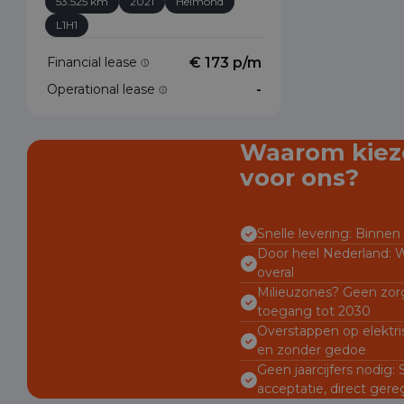
53.525 km
2021
Helmond
L1H1
Financial lease
€ 173 p/m
Operational lease
-
Waarom kiez
voor ons?
Snelle levering: Binnen 
Door heel Nederland: W
overal
Milieuzones? Geen zorg
toegang tot 2030
Overstappen op elektri
en zonder gedoe
Geen jaarcijfers nodig:
acceptatie, direct gere