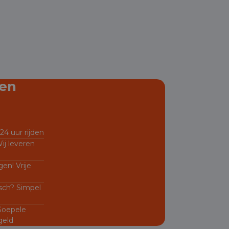
en
24 uur rijden
ij leveren
en! Vrije
sch? Simpel
 Soepele
geld