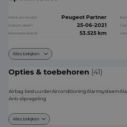
Peugeot Partner
Merk en model
Ke
25-06-2021
Datum deel 1
Car
53.525 km
Kilometerstand
Ve
Alles bekijken
Opties & toebehoren
(41)
Airbag bestuurder
Airconditioning
Alarmsysteem
Ala
Anti-slipregeling
Alles bekijken