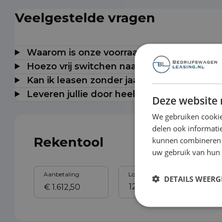
Veelgestelde vragen
Waarom is onze voorraad milieuzonevrij t
Hoezo vrij switchen naar elektrisch?
Kan ik leasen zonder jaarcijfers?
Leveren jullie door heel Nederland?
Deze website 
We gebruiken cookie
delen ook informatie
Rekentool
kunnen combineren m
uw gebruik van hun
Aanbetaling
Looptijd
Sl
DETAILS WEERG