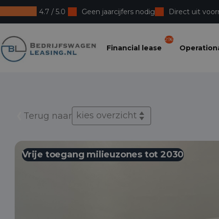
4.7 / 5.0
Geen jaarcijfers nodig
Direct uit voor
Bedrijfswagenleasing
296
Financial lease
Operationa
kies overzicht
Terug naar
Vrije toegang milieuzones tot 2030