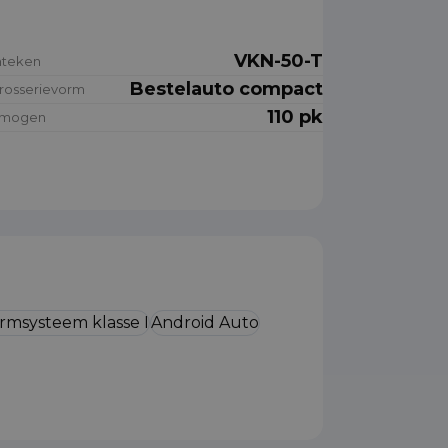
VKN-50-T
nteken
Bestelauto compact
rosserievorm
110 pk
rmogen
rmsysteem klasse I
Android Auto