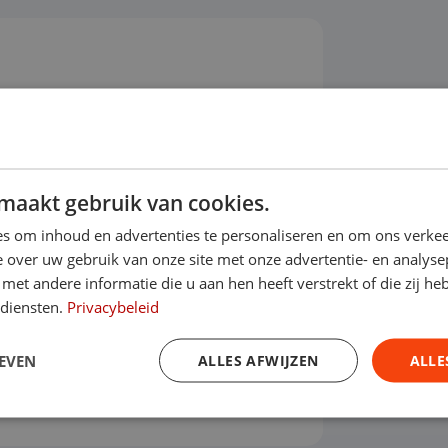
ot 2030?
maakt gebruik van cookies.
s om inhoud en advertenties te personaliseren en om ons verkee
 over uw gebruik van onze site met onze advertentie- en analyse
et andere informatie die u aan hen heeft verstrekt of die zij h
Financieren
 diensten.
Privacybeleid
Prijs per maand
ottermijn
EVEN
ALLES AFWIJZEN
ALLE
€ 362,25