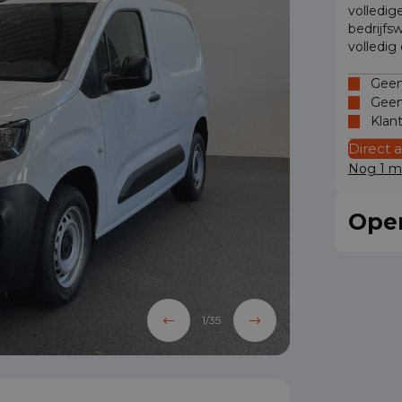
volledig
bedrijfs
volledig
Geen 
Geen
Klan
Direct 
Nog 1 mo
Oper
1
/
35