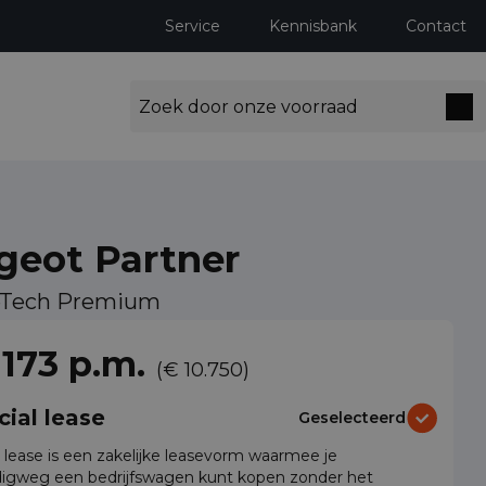
Service
Kennisbank
Contact
geot Partner
reTech Premium
ng milieuzones tot 2030
 173 p.m.
(€ 10.750)
cial lease
Geselecteerd
l lease is een zakelijke leasevorm waarmee je
igweg een bedrijfswagen kunt kopen zonder het