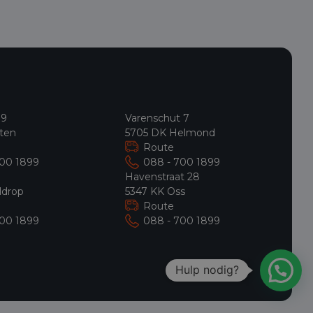
 9
Varenschut 7
ten
5705 DK Helmond
Route
700 1899
088 - 700 1899
9
Havenstraat 28
ldrop
5347 KK Oss
Route
700 1899
088 - 700 1899
Hulp nodig?