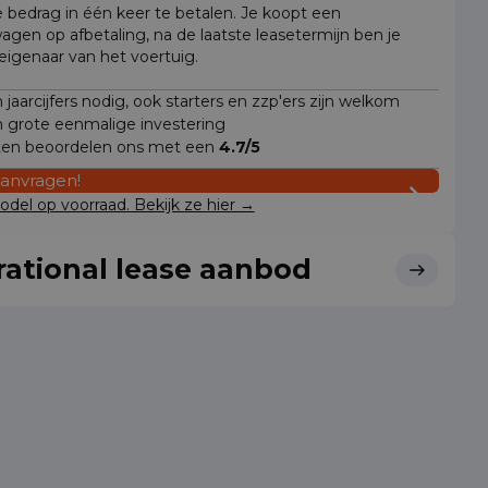
e bedrag in één keer te betalen. Je koopt een
wagen op afbetaling, na de laatste leasetermijn ben je
 eigenaar van het voertuig.
jaarcijfers nodig, ook starters en zzp'ers zijn welkom
 grote eenmalige investering
ten beoordelen ons met een
4.7/5
aanvragen!
del op voorraad. Bekijk ze hier →
ational lease aanbod