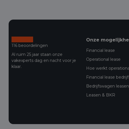
Onze mogelijkh
116 beoordelingen
Financial lease
Al ruim 25 jaar staan onze
Operational lease
vakexperts dag en nacht voor je
klaar.
Hoe werkt operationa
Financial lease bedri
Bedrijfswagen leasen 
Leasen & BKR