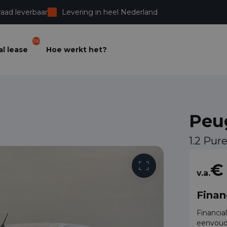
raad leverbaar
Levering in heel Nederland
156
l lease
Hoe werkt het?
Peu
1.2 Pu
Vrije toega
€
v.a.
Finan
Financia
eenvoud