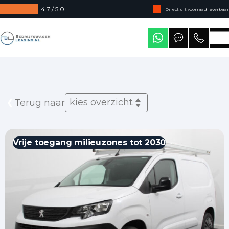
4.7 / 5.0
Direct uit voorraad leverbaar
Levering in heel Nederland
Bedrijfswagenleasing
kies overzicht
Terug naar
Vrije toegang milieuzones tot 2030