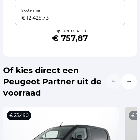
Slottermijn
Prijs per maand
€ 757,87
Of kies direct een
Peugeot Partner uit de
voorraad
€ 23.490
€ 1