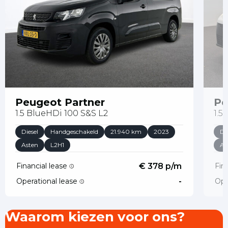
Peugeot Partner
Pe
1.5 BlueHDi 100 S&S L2
1.5
Diesel
Handgeschakeld
21.940 km
2023
Di
Asten
L2H1
As
Financial lease
€ 378 p/m
Fin
Operational lease
-
Ope
Waarom kiezen voor ons?