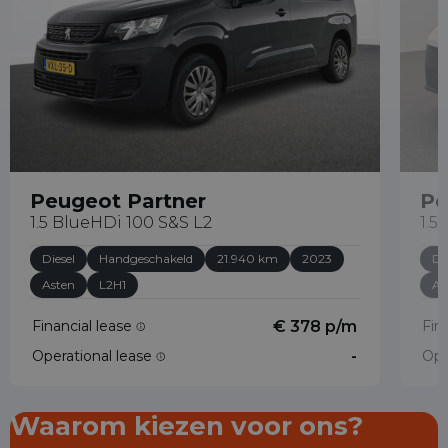
Peugeot Partner
Pe
1.5 BlueHDi 100 S&S L2
1.5
Diesel
Handgeschakeld
21.940 km
2023
Di
Asten
L2H1
As
Financial lease
€ 378 p/m
Fin
Operational lease
-
Ope
Waarom kiezen voor ons?