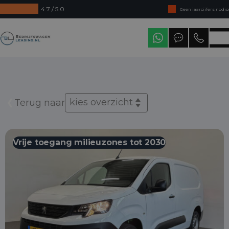
4.7 / 5.0
Geen jaarcijfers nodig
Direct uit voorraad leverbaar
Bedrijfswagenleasing
Levering in heel Nederland
kies overzicht
Terug naar
Vrije toegang milieuzones tot 2030