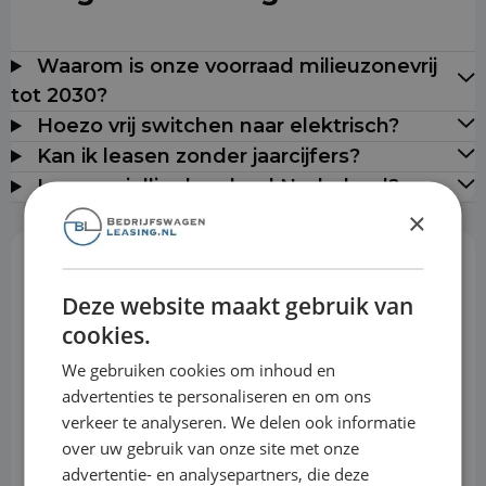
Waarom is onze voorraad milieuzonevrij
tot 2030?
Hoezo vrij switchen naar elektrisch?
Kan ik leasen zonder jaarcijfers?
Leveren jullie door heel Nederland?
×
Rekentool
Deze website maakt gebruik van
cookies.
Aanbetaling
We gebruiken cookies om inhoud en
advertenties te personaliseren en om ons
verkeer te analyseren. We delen ook informatie
Looptijd
over uw gebruik van onze site met onze
advertentie- en analysepartners, die deze