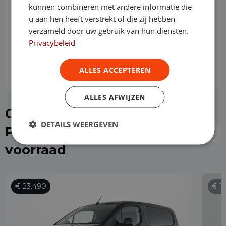
kunnen combineren met andere informatie die
Slottermijn
u aan hen heeft verstrekt of die zij hebben
verzameld door uw gebruik van hun diensten.
Privacybeleid
Prijs per maand
€ 481,54
ALLES ACCEPTEREN
ALLES AFWIJZEN
Of kies direct een
DETAILS WEERGEVEN
Peugeot Partner uit de
voorraad
€ 23.490
€ 1