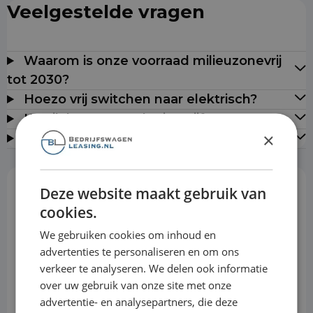
Veelgestelde vragen
Waarom is onze voorraad milieuzonevrij
tot 2030?
Hoezo vrij switchen naar elektrisch?
Kan ik leasen zonder jaarcijfers?
×
Leveren jullie door heel Nederland?
Deze website maakt gebruik van
Rekentool
cookies.
We gebruiken cookies om inhoud en
advertenties te personaliseren en om ons
Aanbetaling
verkeer te analyseren. We delen ook informatie
over uw gebruik van onze site met onze
advertentie- en analysepartners, die deze
Looptijd