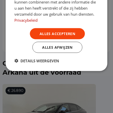
kunnen combineren met andere informatie die
u aan hen heeft verstrekt of die zij hebben
verzameld door uw gebruik van hun diensten.
Slottermijn
Privacybeleid
Prijs per maand
ALLES ACCEPTEREN
€ 906,14
ALLES AFWIJZEN
DETAILS WEERGEVEN
Of kies direct een Renault
Arkana uit de voorraad
€ 26.890