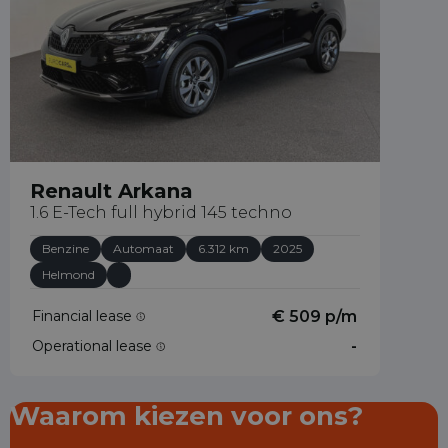
Renault Arkana
1.6 E-Tech full hybrid 145 techno
Benzine
Automaat
6.312 km
2025
Helmond
Financial lease
€ 509 p/m
Operational lease
-
Waarom kiezen voor ons?