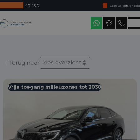
4.7 / 5.0
Geen jaarcijfers nodig
Direct uit voorraad leverbaar
Bedrijfswagenleasing
Levering in heel Nederland
kies overzicht
Terug naar
Vrije toegang milieuzones tot 2030