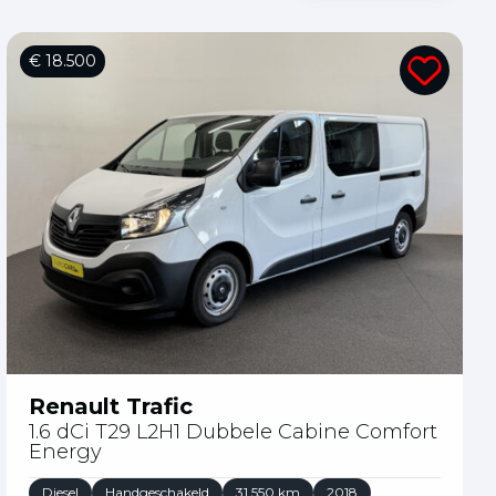
€ 18.500
Renault Trafic
1.6 dCi T29 L2H1 Dubbele Cabine Comfort
Energy
Diesel
Handgeschakeld
31.550 km
2018