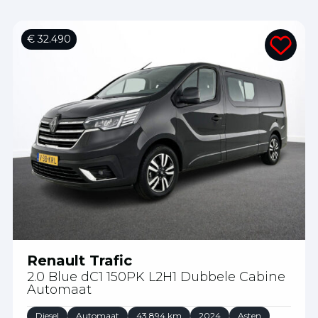
€ 32.490
Renault Trafic
2.0 Blue dC1 150PK L2H1 Dubbele Cabine
Automaat
Diesel
Automaat
43.894 km
2024
Asten