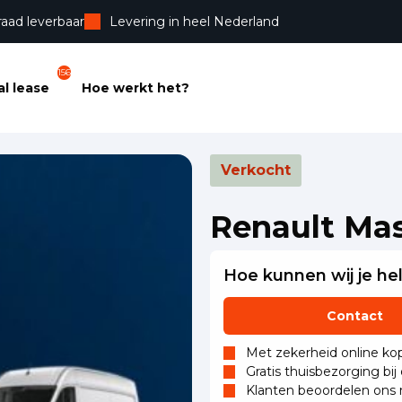
raad leverbaar
Levering in heel Nederland
156
l lease
Hoe werkt het?
Verkocht
Renault Mas
Hoe kunnen wij je he
Contact
Met zekerheid online kop
Gratis thuisbezorging bij
Klanten beoordelen ons