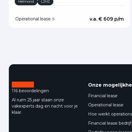
Helmond
L2H2
Operational lease
v.a. € 609 p/m
Onze mogelijkh
116 beoordelingen
Financial lease
Al ruim 25 jaar staan onze
Operational lease
vakexperts dag en nacht voor je
klaar.
Hoe werkt operationa
Financial lease bedri