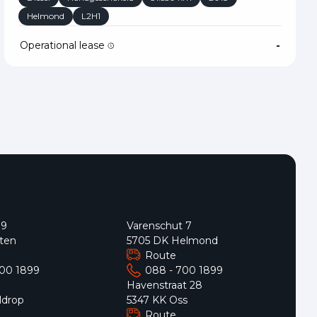
Helmond
L2H1
Operational lease
-
 9
Varenschut 7
ten
5705 DK Helmond
Route
700 1899
088 - 700 1899
9
Havenstraat 28
ldrop
5347 KK Oss
Route