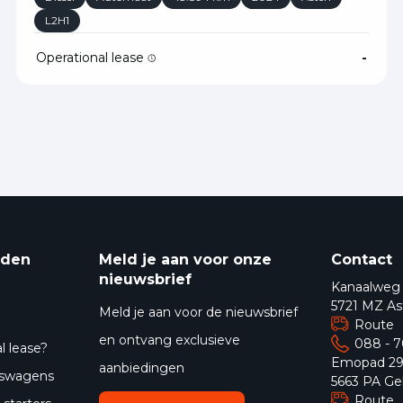
L2H1
Operational lease
-
eden
Meld je aan voor onze
Contact
nieuwsbrief
Kanaalweg
5721 MZ As
Meld je aan voor de nieuwsbrief
Route
en ontvang exclusieve
088 - 
l lease?
Emopad 2
aanbiedingen
jfswagens
5663 PA Ge
Route