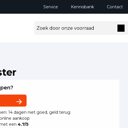
Service
Kennisbank
Contact
ter
lpen?
en: 14 dagen niet goed, geld terug
 online aankoop
 met een
4.7/5