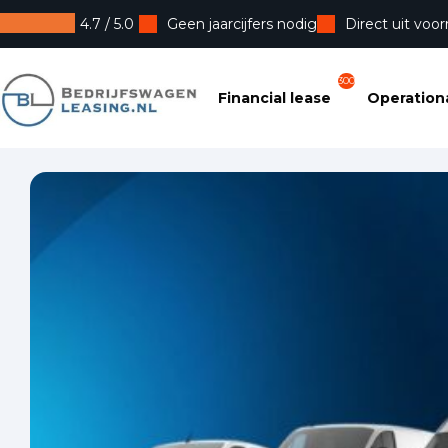
4.7 / 5.0
Geen jaarcijfers nodig
Direct uit voor
Bedrijfswagenleasing
300
Financial lease
Operationa