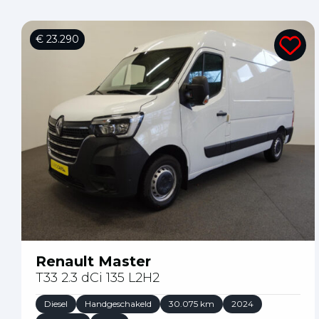
€ 23.290
Renault Master
T33 2.3 dCi 135 L2H2
Diesel
Handgeschakeld
30.075 km
2024