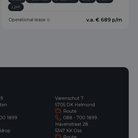
L2H1
Operational lease
v.a. € 689 p/m
 9
Varenschut 7
ten
5705 DK Helmond
Route
700 1899
088 - 700 1899
9
Havenstraat 28
ldrop
5347 KK Oss
Route