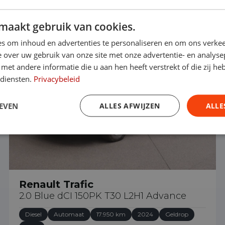
maakt gebruik van cookies.
€ 30.940
s om inhoud en advertenties te personaliseren en om ons verkee
 over uw gebruik van onze site met onze advertentie- en analyse
et andere informatie die u aan hen heeft verstrekt of die zij h
 diensten.
Privacybeleid
EVEN
ALLES AFWIJZEN
ALLE
Renault Trafic
2.0 Blue dCI 150PK T30 L2H1 Advance
Diesel
Automaat
17.950 km
2024
Geldrop