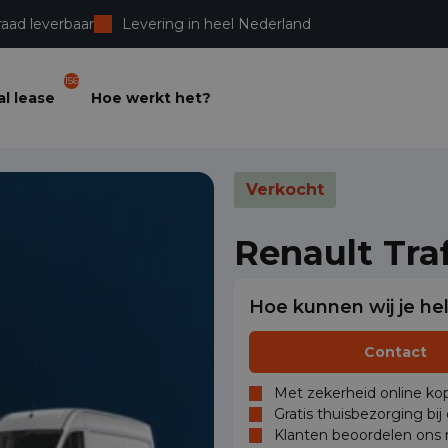
raad leverbaar
Levering in heel Nederland
156
l lease
Hoe werkt het?
Verkocht
Renault Tra
Hoe kunnen wij je he
Contact
Met zekerheid online kop
Gratis thuisbezorging bij
Klanten beoordelen ons