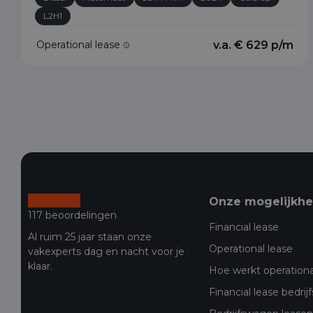
L2H1
Operational lease
v.a. € 629 p/m
Onze mogelijkh
117 beoordelingen
Financial lease
Al ruim 25 jaar staan onze
Operational lease
vakexperts dag en nacht voor je
klaar.
Hoe werkt operationa
Financial lease bedri