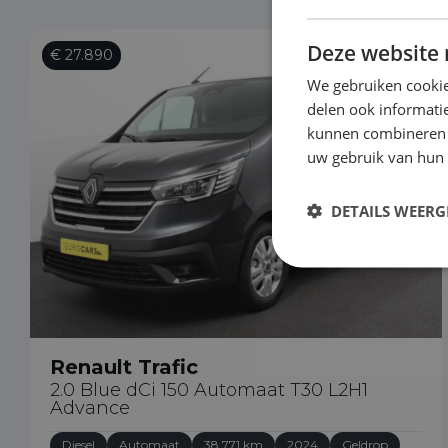
Deze website 
€ 27.890
We gebruiken cookie
delen ook informatie
kunnen combineren m
uw gebruik van hun
DETAILS WEERG
Renault Trafic
2.0 Blue dCi 150 Automaat T30 L2H1
Advance
Diesel
Automaat
38.771 km
2024
Geldrop