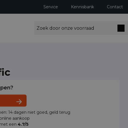
Service
Kennisbank
Contact
fic
lpen?
en: 14 dagen niet goed, geld terug
 online aankoop
 met een
4.7/5