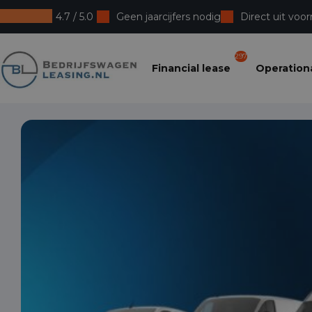
4.7 / 5.0
Geen jaarcijfers nodig
Direct uit voor
Bedrijfswagenleasing
297
Financial lease
Operationa