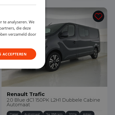
€ 33.990
r te analyseren. We
partners, die deze
ebben verzameld door
S ACCEPTEREN
Renault Trafic
2.0 Blue dC1 150PK L2H1 Dubbele Cabine
Automaat
Diesel
Automaat
34.288 km
2024
Asten