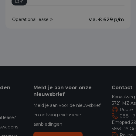
L2H1
Operational lease
v.a. € 629 p/m
eden
Meld je aan voor onze
Contact
nieuwsbrief
Kanaalweg
5721 MZ As
Meld je aan voor de nieuwsbrief
Route
en ontvang exclusieve
088 - 
l lease?
Emopad 2
aanbiedingen
jfswagens
5663 PA Ge
Route