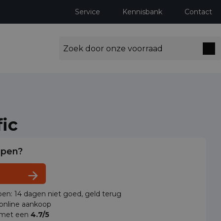
Service
Kennisbank
Contact
fic
lpen?
en: 14 dagen niet goed, geld terug
 online aankoop
 met een
4.7/5