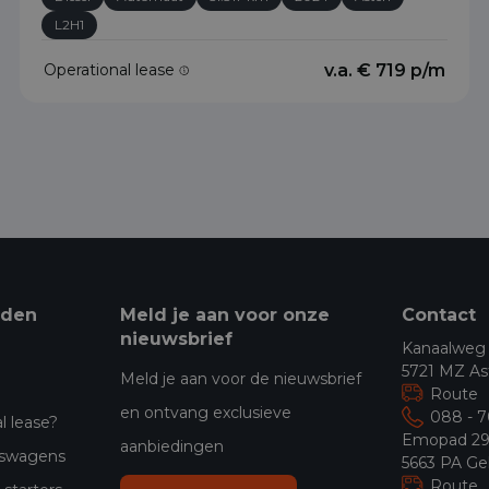
L2H1
Operational lease
v.a. € 719 p/m
eden
Meld je aan voor onze
Contact
nieuwsbrief
Kanaalweg
5721 MZ As
Meld je aan voor de nieuwsbrief
Route
en ontvang exclusieve
088 - 
l lease?
Emopad 2
aanbiedingen
jfswagens
5663 PA Ge
Route