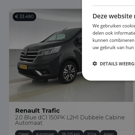
Deze website 
€ 33.490
We gebruiken cookie
delen ook informatie
kunnen combineren m
uw gebruik van hun
DETAILS WEERG
Renault Trafic
2.0 Blue dC1 150PK L2H1 Dubbele Cabine
Automaat
Diesel
Automaat
28.013 km
2024
Asten