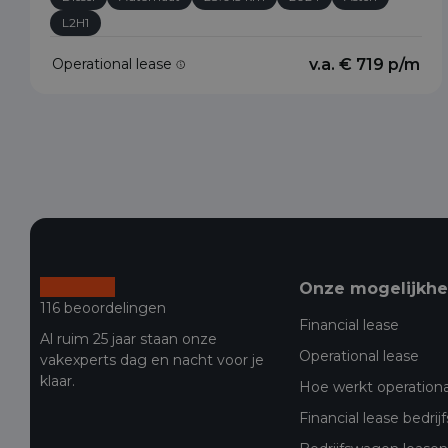
L2H1
Operational lease
v.a. € 719 p/m
Onze mogelijkh
116 beoordelingen
Financial lease
Al ruim 25 jaar staan onze
Operational lease
vakexperts dag en nacht voor je
klaar.
Hoe werkt operationa
Financial lease bedri