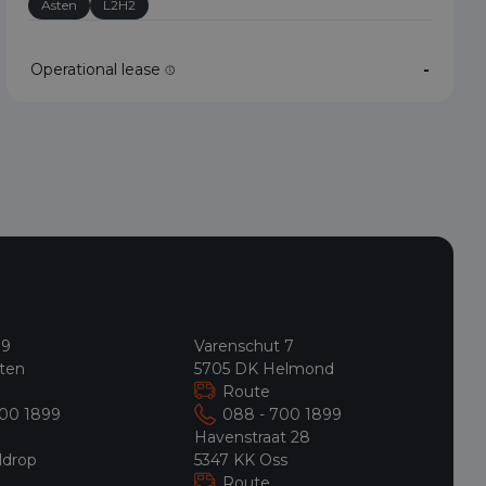
Asten
L2H2
Operational lease
-
 9
Varenschut 7
ten
5705 DK Helmond
Route
700 1899
088 - 700 1899
9
Havenstraat 28
ldrop
5347 KK Oss
Route