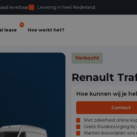
raad leverbaar
Levering in heel Nederland
156
l lease
Hoe werkt het?
Verkocht
Renault Tra
Hoe kunnen wij je he
Contact
Met zekerheid online kop
Gratis thuisbezorging bij
Klanten beoordelen ons