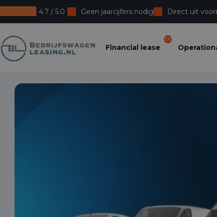
4.7 / 5.0
Geen jaarcijfers nodig
Direct uit voor
Bedrijfswagenleasing
300
Financial lease
Operationa