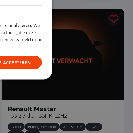
€ 22.890
r te analyseren. We
partners, die deze
ebben verzameld door
S ACCEPTEREN
Renault Master
T33 2.3 dCi 135PK L2H2
Diesel
Handgeschakeld
34.984 km
2024