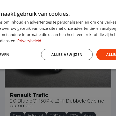
maakt gebruik van cookies.
€ 29.990
s om inhoud en advertenties te personaliseren en om ons verkee
 over uw gebruik van onze site met onze advertentie- en analyse
et andere informatie die u aan hen heeft verstrekt of die zij h
 diensten.
Privacybeleid
EVEN
ALLES AFWIJZEN
ALLE
Renault Trafic
2.0 Blue dC1 150PK L2H1 Dubbele Cabine
Automaat
Diesel
Automaat
51.317 km
2024
Asten