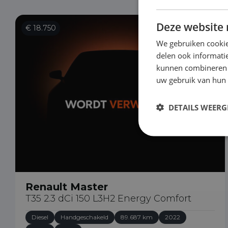
Deze website 
€ 18.750
We gebruiken cookie
delen ook informatie
kunnen combineren m
uw gebruik van hun
DETAILS WEERG
Renault Master
T35 2.3 dCi 150 L3H2 Energy Comfort
Diesel
Handgeschakeld
89.687 km
2022