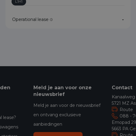
L1H1
Operational lease
-
eden
Meld je aan voor onze
Contact
nieuwsbrief
Kanaalweg
5721 MZ As
Meld je aan voor de nieuwsbrief
Route
en ontvang exclusieve
088 - 
l lease?
Emopad 2
aanbiedingen
jfswagens
5663 PA Ge
Route