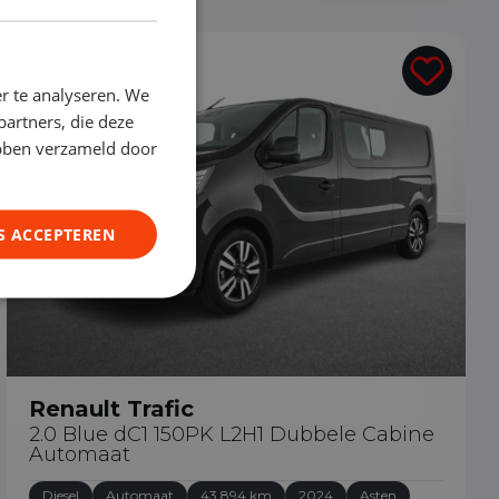
€ 32.490
r te analyseren. We
partners, die deze
ebben verzameld door
S ACCEPTEREN
Renault Trafic
2.0 Blue dC1 150PK L2H1 Dubbele Cabine
Automaat
Diesel
Automaat
43.894 km
2024
Asten