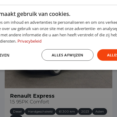
maakt gebruik van cookies.
€ 13.440
s om inhoud en advertenties te personaliseren en om ons verkee
 over uw gebruik van onze site met onze advertentie- en analyse
et andere informatie die u aan hen heeft verstrekt of die zij h
 diensten.
Privacybeleid
EVEN
ALLES AFWIJZEN
ALLE
Renault Express
1.5 95PK Comfort
Diesel
Handgeschakeld
61.300 km
2023
Asten