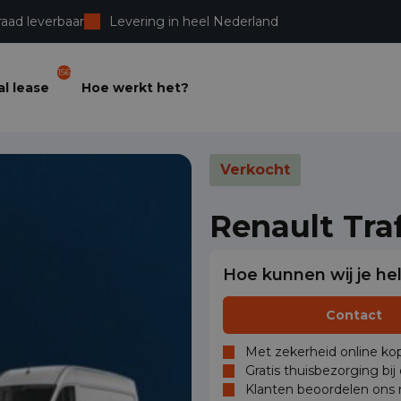
raad leverbaar
Levering in heel Nederland
156
l lease
Hoe werkt het?
Verkocht
Renault Tra
Hoe kunnen wij je he
Contact
Met zekerheid online kop
Gratis thuisbezorging bij
Klanten beoordelen ons