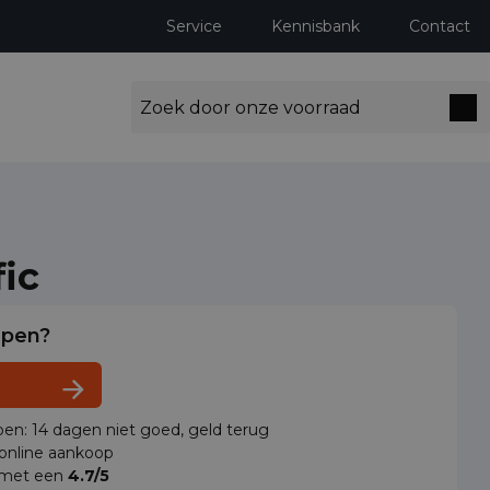
Service
Kennisbank
Contact
fic
lpen?
en: 14 dagen niet goed, geld terug
 online aankoop
 met een
4.7/5