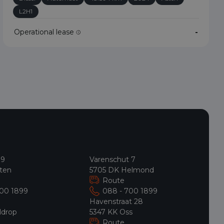
L2H1
Operational lease
-
 9
Varenschut 7
ten
5705 DK Helmond
Route
700 1899
088 - 700 1899
9
Havenstraat 28
ldrop
5347 KK Oss
Route