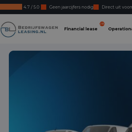
4.7 / 5.0
Geen jaarcijfers nodig
Direct uit voor
Bedrijfswagenleasing
295
Financial lease
Operationa