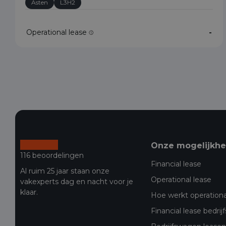
Asten
L3H2
Operational lease
-
Onze mogelijkh
116 beoordelingen
Financial lease
Al ruim 25 jaar staan onze
Operational lease
vakexperts dag en nacht voor je
klaar.
Hoe werkt operationa
Financial lease bedri