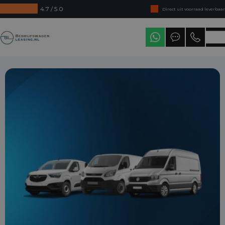
4.7 / 5.0
Direct uit voorraad leverbaar
Levering in heel Nederland
Bedrijfswagenleasing