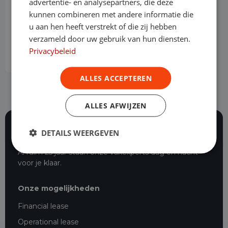
advertentie- en analysepartners, die deze
1.0 TSI 110pk DSG FR
kunnen combineren met andere informatie die
Benzine
Automaat
93.471 km
2021
u aan hen heeft verstrekt of die zij hebben
Geldrop
verzameld door uw gebruik van hun diensten.
Privacybeleid
Operational lease
-
ALLES ACCEPTEREN
ALLES AFWIJZEN
DETAILS WEERGEVEN
116 beoordelingen
Al ruim 25 jaar staan onze vakexperts dag en nacht
voor je klaar.
Onze mogelijkheden
Financial lease
Operational lease