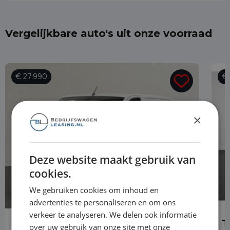
Vergelijkbare auto's uit onze voorraad
€ 27.990
€ 
×
Deze website maakt gebruik van
cookies.
We gebruiken cookies om inhoud en
advertenties te personaliseren en om ons
verkeer te analyseren. We delen ook informatie
Toyota PROACE Electric
T
over uw gebruik van onze site met onze