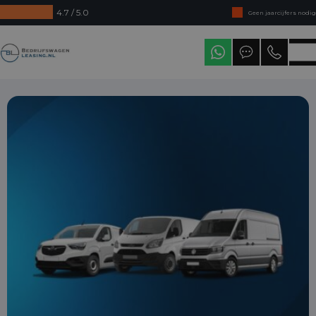
4.7 / 5.0
Geen jaarcijfers nodig
Direct uit voorraad leverbaar
Bedrijfswagenleasing
Levering in heel Nederland