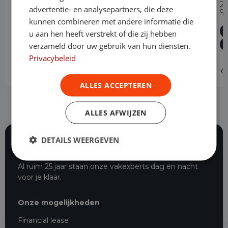
2
Worker
advertentie- en analysepartners, die deze
9
Professional Extra Range 75 kWh
kunnen combineren met andere informatie die
u aan hen heeft verstrekt of die zij hebben
Elektrisch
Automaat
16.617 km
2023
verzameld door uw gebruik van hun diensten.
Asten
L2H1
Privacybeleid
Operational lease
-
O
ALLES ACCEPTEREN
ALLES AFWIJZEN
DETAILS WEERGEVEN
116 beoordelingen
Al ruim 25 jaar staan onze vakexperts dag en nacht
voor je klaar.
Onze mogelijkheden
Financial lease