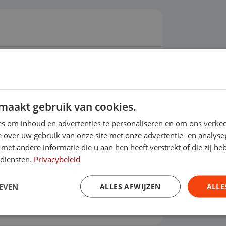
ot 2030?
maakt gebruik van cookies.
s om inhoud en advertenties te personaliseren en om ons verkee
 over uw gebruik van onze site met onze advertentie- en analyse
et andere informatie die u aan hen heeft verstrekt of die zij h
Financieren
 diensten.
Privacybeleid
Prijs per maand
ottermijn
€ 535,46
EVEN
ALLES AFWIJZEN
ALLE