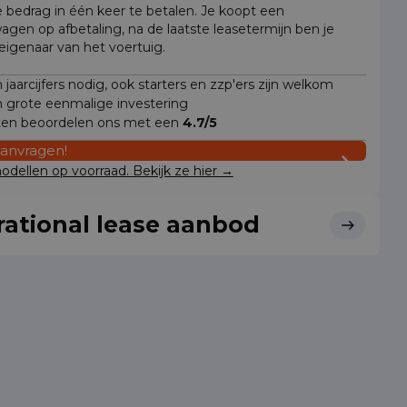
e bedrag in één keer te betalen. Je koopt een
wagen op afbetaling, na de laatste leasetermijn ben je
 eigenaar van het voertuig.
jaarcijfers nodig, ook starters en zzp'ers zijn welkom
 grote eenmalige investering
ten beoordelen ons met een
4.7/5
aanvragen!
dellen op voorraad. Bekijk ze hier →
ational lease aanbod