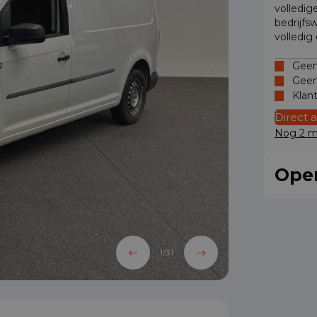
volledig
bedrijfs
volledig
Geen 
Geen
Klan
Direct 
Nog 2 mo
Oper
1
/
31