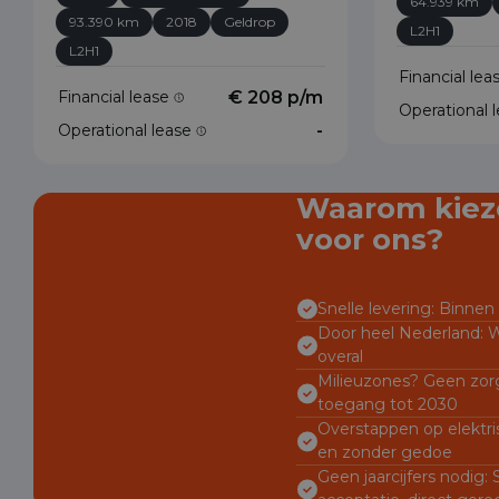
64.939 km
93.390 km
2018
Geldrop
L2H1
L2H1
Financial le
Financial lease
€ 208 p/m
Operational 
Operational lease
-
Waarom kiez
voor ons?
Snelle levering: Binnen 
Door heel Nederland: W
overal
Milieuzones? Geen zorg
toegang tot 2030
Overstappen op elektri
en zonder gedoe
Geen jaarcijfers nodig: