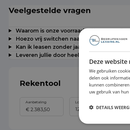
Veelgestelde vragen
Waarom is onze voorraad milieuzonevrij t
Hoezo vrij switchen naar elektrisch?
Kan ik leasen zonder jaarcijfers?
Leveren jullie door heel Nederland?
Deze website 
We gebruiken cookie
delen ook informatie
Rekentool
kunnen combineren m
uw gebruik van hun
Aanbetaling
Looptijd
Sl
DETAILS WEERG