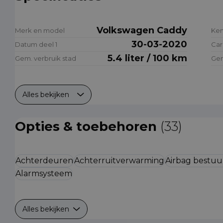
Volkswagen Caddy
Merk en model
Ke
30-03-2020
Datum deel 1
Car
5.4 liter / 100 km
Gem. verbruik stad
Gem
Alles bekijken
Opties & toebehoren
(33)
Achterdeuren
Achterruitverwarming
Airbag bestuu
Alarmsysteem
Alles bekijken