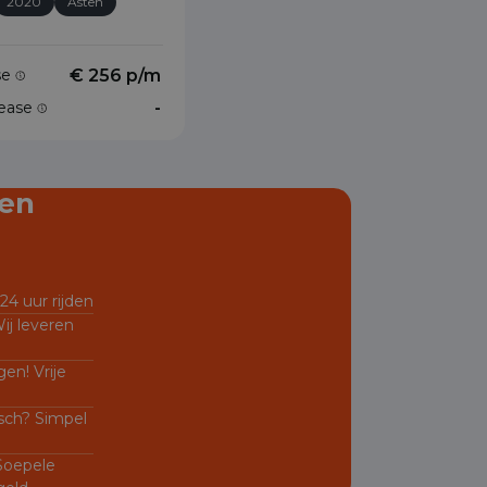
2020
Asten
ase
€ 256 p/m
lease
-
en
24 uur rijden
ij leveren
en! Vrije
sch? Simpel
 Soepele