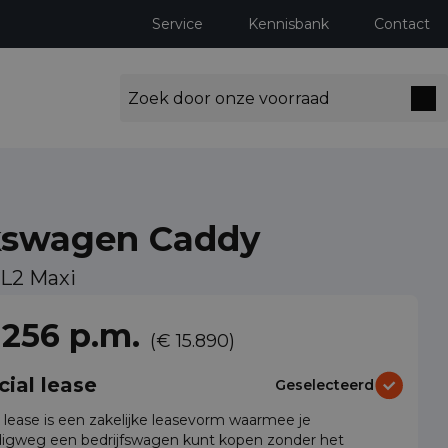
Service
Kennisbank
Contact
kswagen Caddy
 L2 Maxi
ng milieuzones tot 2030
 256 p.m.
(€ 15.890)
cial lease
Geselecteerd
l lease is een zakelijke leasevorm waarmee je
igweg een bedrijfswagen kunt kopen zonder het