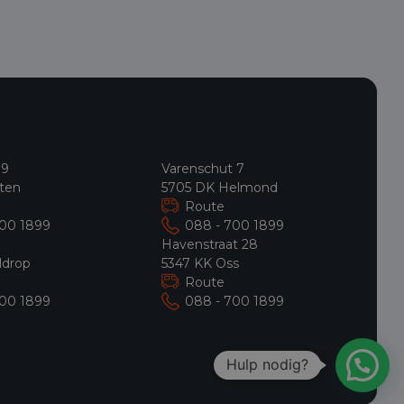
 9
Varenschut 7
ten
5705 DK Helmond
Route
700 1899
088 - 700 1899
9
Havenstraat 28
ldrop
5347 KK Oss
Route
700 1899
088 - 700 1899
Hulp nodig?