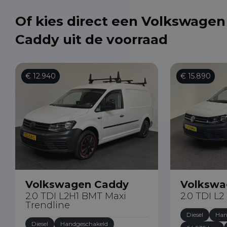
Of kies direct een Volkswagen
Caddy uit de voorraad
€ 12.940
€ 15.890
Volkswa
Volkswagen Caddy
2.0 TDI L2
2.0 TDI L2H1 BMT Maxi
Trendline
Diesel
Han
Diesel
Handgeschakeld