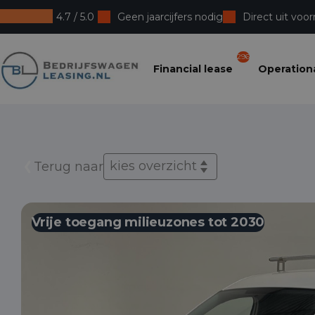
4.7 / 5.0
Geen jaarcijfers nodig
Direct uit voor
Bedrijfswagenleasing
296
Financial lease
Operationa
kies overzicht
Terug naar
Vrije toegang milieuzones tot 2030