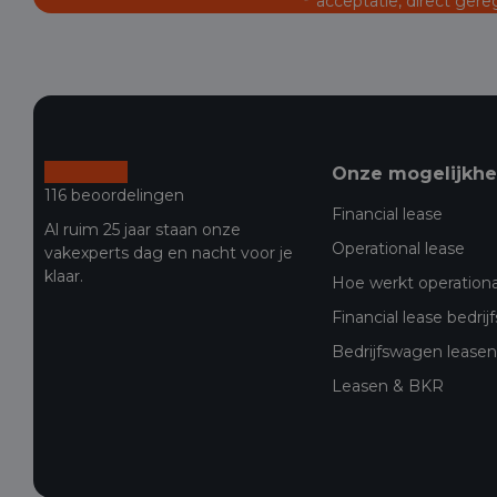
acceptatie, direct gere
Onze mogelijkh
116 beoordelingen
Financial lease
Al ruim 25 jaar staan onze
Operational lease
vakexperts dag en nacht voor je
klaar.
Hoe werkt operationa
Financial lease bedri
Bedrijfswagen leasen 
Leasen & BKR