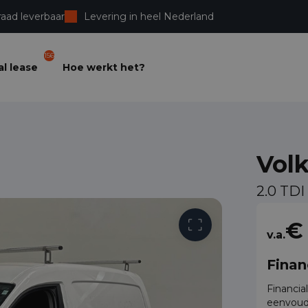
raad leverbaar
Levering in heel Nederland
156
l lease
Hoe werkt het?
Vol
2.0 TDI
Vrije toega
€
v.a.
Finan
Financia
eenvoud