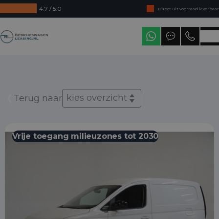
4.7 / 5.0
Direct uit voorraad leverbaar
Levering in heel Nederland
Bedrijfswagenleasing
kies overzicht
Terug naar
Vrije toegang milieuzones tot 2030