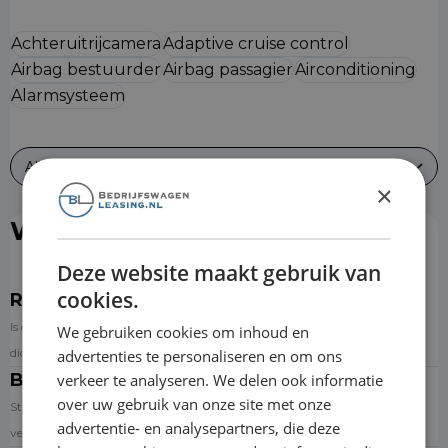
Achteruitrijcamera
Adaptive cruise control
Airbag bestuurder
Airbag passagier
Airconditioning
Alarmsysteem
Alles bekijken
×
Wat is er inbegrepen?
Deze website maakt gebruik van
cookies.
Reparatie & onderhoud
Is de auto toe aan onderhoud? Dan kun je een afspraak inplannen bij de
We gebruiken cookies om inhoud en
dichtstbijzijnde aangesloten garage via de website.
advertenties te personaliseren en om ons
Banden
verkeer te analyseren. We delen ook informatie
over uw gebruik van onze site met onze
Standaard wordt de auto op premium zomerbanden geleverd. Banden
advertentie- en analysepartners, die deze
versleten? Dan krijg je een nieuwe set.