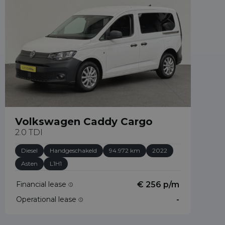
Volkswagen Caddy Cargo
2.0 TDI
Diesel
Handgeschakeld
94.972 km
2022
Asten
L1H1
Financial lease
€ 256 p/m
Operational lease
-