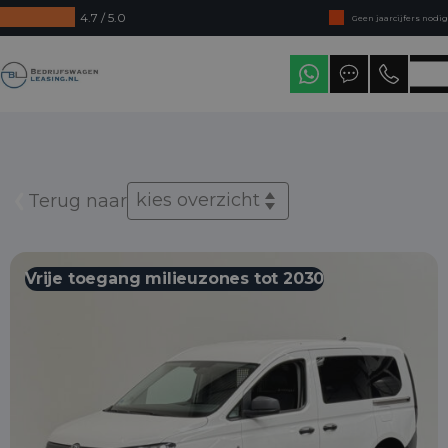
4.7 / 5.0
Geen jaarcijfers nodig
Direct uit voorraad leverbaar
Bedrijfswagenleasing
Levering in heel Nederland
kies overzicht
Terug naar
Vrije toegang milieuzones tot 2030