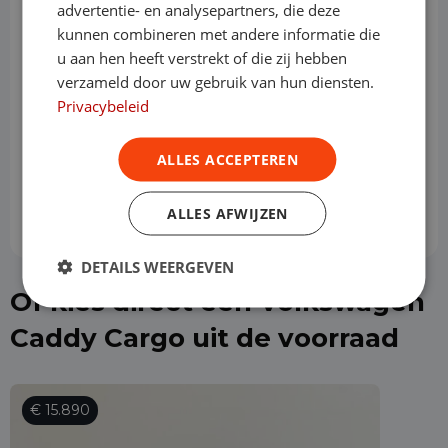
advertentie- en analysepartners, die deze
kunnen combineren met andere informatie die
Looptijd
u aan hen heeft verstrekt of die zij hebben
verzameld door uw gebruik van hun diensten.
Privacybeleid
Slottermijn
ALLES ACCEPTEREN
Prijs per maand
€ 535,46
ALLES AFWIJZEN
DETAILS WEERGEVEN
Of kies direct een Volkswagen
Caddy Cargo uit de voorraad
€ 15.890