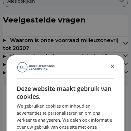
Alles bekijken
Veelgestelde vragen
Waarom is onze voorraad milieuzonevrij
tot 2030?
Hoezo vrij switchen naar elektrisch?
×
Kan ik leasen zonder jaarcijfers?
Leveren jullie door heel Nederland?
Deze website maakt gebruik van
cookies.
Rekentool
We gebruiken cookies om inhoud en
advertenties te personaliseren en om ons
verkeer te analyseren. We delen ook informatie
Aanbetaling
over uw gebruik van onze site met onze