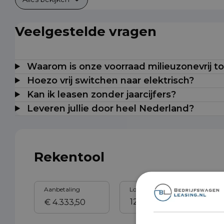
Veelgestelde vragen
Waarom is onze voorraad milieuzonevrij t
Hoezo vrij switchen naar elektrisch?
Kan ik leasen zonder jaarcijfers?
Leveren jullie door heel Nederland?
Rekentool
Aanbetaling
Looptijd
Sl