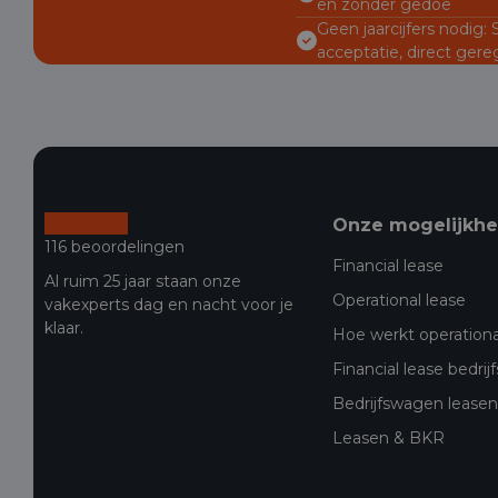
en zonder gedoe
Geen jaarcijfers nodig:
acceptatie, direct gere
Onze mogelijkh
116 beoordelingen
Financial lease
Al ruim 25 jaar staan onze
Operational lease
vakexperts dag en nacht voor je
klaar.
Hoe werkt operationa
Financial lease bedri
Bedrijfswagen leasen 
Leasen & BKR