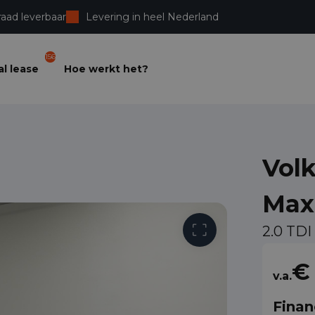
raad leverbaar
Levering in heel Nederland
156
l lease
Hoe werkt het?
Vol
Max
Vrije toega
2.0 TDI
€
v.a.
Finan