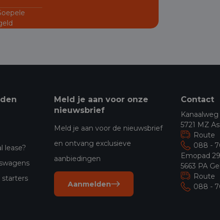
 Soepele
geld
eden
Meld je aan voor onze
Contact
nieuwsbrief
Kanaalweg
5721 MZ As
Meld je aan voor de nieuwsbrief
Route
en ontvang exclusieve
088 - 
l lease?
Emopad 2
aanbiedingen
jfswagens
5663 PA Ge
Route
starters
Aanmelden
088 - 