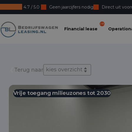
4.7 / 5.0
Geen jaarcijfers nodig
Direct uit voor
Bedrijfswagenleasing
295
Financial lease
Operationa
kies overzicht
Terug naar
Vrije toegang milieuzones tot 2030