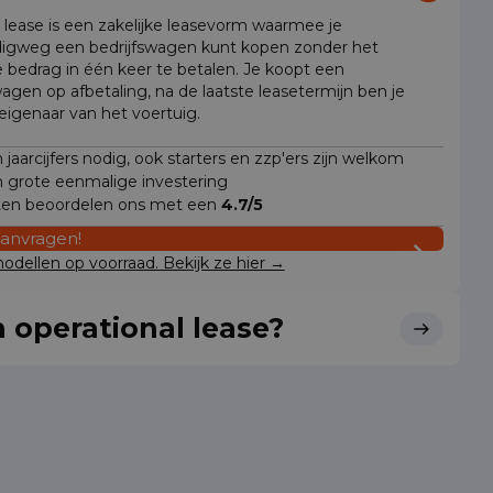
l lease is een zakelijke leasevorm waarmee je
igweg een bedrijfswagen kunt kopen zonder het
e bedrag in één keer te betalen. Je koopt een
wagen op afbetaling, na de laatste leasetermijn ben je
 eigenaar van het voertuig.
jaarcijfers nodig, ook starters en zzp'ers zijn welkom
 grote eenmalige investering
ten beoordelen ons met een
4.7/5
aanvragen!
dellen op voorraad. Bekijk ze hier →
 operational lease?