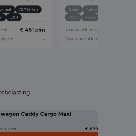
omaat
78.798 km
Diesel
Automaat
74.795 km
en
L2H1
2023
Asten
L2H1
ase
€ 461 p/m
Financial lease
€ 426 p/
lease
-
Operational lease
psbelasting
swagen Caddy Cargo Maxi
nal lease
€ 679