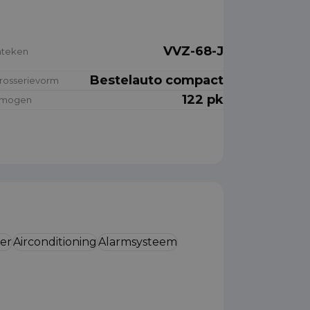
VVZ-68-J
nteken
Bestelauto compact
rosserievorm
122 pk
rmogen
ier
Airconditioning
Alarmsysteem