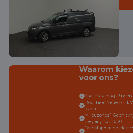
Waarom kiez
voor ons?
Snelle levering: Binnen 
Door heel Nederland: W
overal
Milieuzones? Geen zorg
toegang tot 2030
Overstappen op elektri