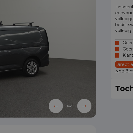
Financia
eenvoud
volledig
bedrijfs
volledig
Geen 
Geen
Klan
Direct 
Nog 8 mo
Toch
1
/
45