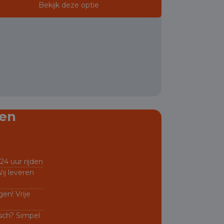
Bekijk deze optie
en
24 uur rijden
ij leveren
en! Vrije
sch? Simpel