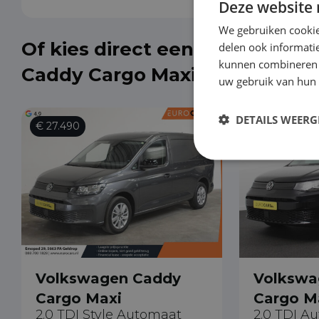
Deze website 
We gebruiken cookie
Of kies direct een Volkswagen
delen ook informatie
kunnen combineren m
Caddy Cargo Maxi uit de voorr
uw gebruik van hun
DETAILS WEERG
€ 27.490
€ 28.690
Volkswagen Caddy
Volkswa
Cargo Maxi
Cargo M
2.0 TDI Style Automaat
2.0 TDI A