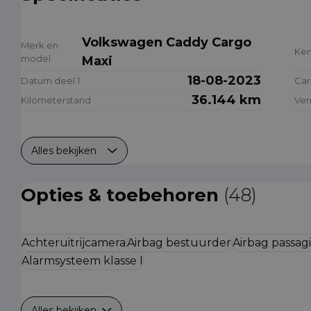
Volkswagen Caddy Cargo
Merk en
Ke
model
Maxi
18-08-2023
Datum deel 1
Car
36.144 km
Kilometerstand
Ve
Alles bekijken
Opties & toebehoren
(48)
Achteruitrijcamera
Airbag bestuurder
Airbag passag
Alarmsysteem klasse I
Alles bekijken