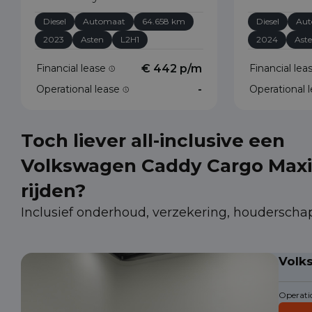
Diesel
Automaat
64.658 km
Diesel
Aut
2023
Asten
L2H1
2024
Ast
Financial lease
€ 442 p/m
Financial le
Operational lease
-
Operational 
Toch liever all-inclusive een
Volkswagen Caddy Cargo Maxi
rijden?
Inclusief onderhoud, verzekering, houderscha
Volk
Operatio