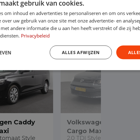
maakt gebruik van cookies.
s om inhoud en advertenties te personaliseren en om ons verkee
 over uw gebruik van onze site met onze advertentie- en analyse
et andere informatie die u aan hen heeft verstrekt of die zij h
aad
 diensten.
Privacybeleid
EVEN
ALLES AFWIJZEN
ALLE
€ 26.490
gen Caddy
Volkswagen Caddy
axi
Cargo Maxi
utomaat Style
2.0 TDI Style