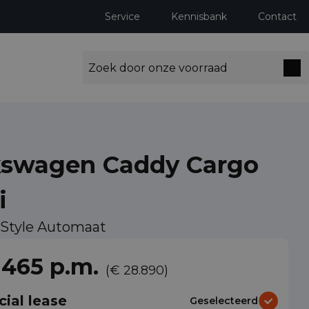
Service
Kennisbank
Contact
kswagen Caddy Cargo
i
ng milieuzones tot 2030
 Style Automaat
 465 p.m.
(€ 28.890)
cial lease
Geselecteerd