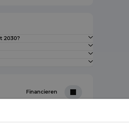
ot 2030?
Financieren
Prijs per maand
ottermijn
€ 973,54